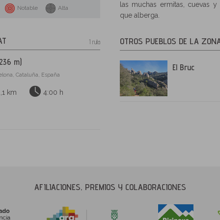
las muchas ermitas, cuevas y 
Notable
Alta
que alberga.
AT
OTROS PUEBLOS DE LA ZON
1 ruta
.236 m)
El Bruc
celona, Cataluña, España
,1 km
4:00 h
AFILIACIONES, PREMIOS Y COLABORACIONES