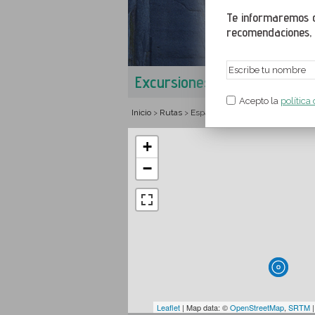
Te informaremos de
recomendaciones, a
Excursiones en Monistrol de
Acepto la
política
Inicio
Rutas
España
Cataluña
Barcelona
>
>
>
>
>
+
−
Leaflet
| Map data: ©
OpenStreetMap
,
SRTM
|