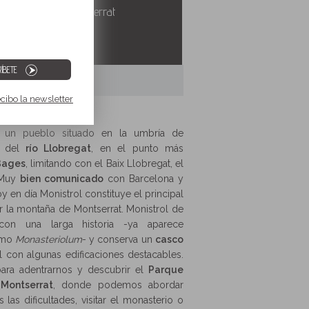
ca montaña de Montserrat
ÍBETE
ecibo la newsletter
un pueblo situado en la umbría de
O del
río Llobregat
, en el punto más
Bages
, limitando con el Baix Llobregat, el
. Muy
bien comunicado
con Barcelona y
y en día Monistrol constituye el principal
r la montaña de Montserrat. Monistrol de
on una larga historia -ya aparece
omo
Monasteriolum
- y conserva un
casco
con algunas edificaciones destacables.
para adentrarnos y descubrir el
Parque
Montserrat
, donde podemos abordar
s las dificultades, visitar el monasterio o