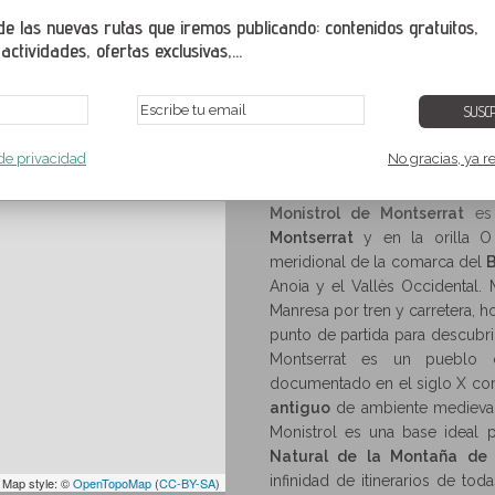
la fabulosa, mítica y mági
 las nuevas rutas que iremos publicando: contenidos gratuitos,
ctividades, ofertas exclusivas,...
SUSCR
 Montserrat
Montserrat
,
Anoia
,
Barcelona
,
Cataluña
,
España
 de privacidad
No gracias, ya r
Anoia
Montserrat
Rutas y senderismo en Monistrol de Montserrat
>
>
Monistrol de Montserrat
es 
Montserrat
y en la orilla 
meridional de la comarca del
Anoia y el Vallès Occidental
Manresa por tren y carretera, ho
punto de partida para descubri
Montserrat es un pueblo c
documentado en el siglo X c
antiguo
de ambiente medieval 
Monistrol es una base ideal 
Natural de la Montaña de 
infinidad de itinerarios de toda
 Map style: ©
OpenTopoMap
(
CC-BY-SA
)