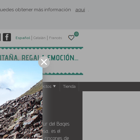
. Puedes obtener más información
aquí
.
0
Español
Catalán
Francés
ntos
El Rusc: Proyectos
Tienda
rat
tuado en el extremo sur del Bages
 Barcelona y Manresa, es el
 descubrir todos los rincones de