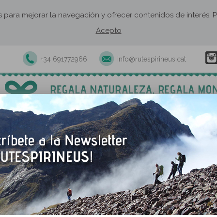
os para mejorar la navegación y ofrecer contenidos de interés
Acepto
+34 691772966
info@rutespirineus.cat
xcursiones y actividades guiadas
Rutas autoguiadas
Establecimie
Monistrol de Montser
Monistrol de Montserrat, si
y muy bien comunicado con
mejor punto de partida para