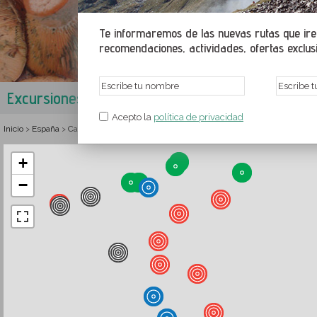
Te informaremos de las nuevas rutas que irem
recomendaciones, actividades, ofertas exclusiv
Excursiones en el Berguedá
Barcelona
,
Cataluña
,
Espa
Acepto la
política de privacidad
Inicio
España
Cataluña
Barcelona
Rutas y senderismo en el Berguedá
>
>
>
>
+
−