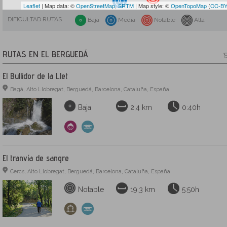
Leaflet
| Map data: ©
OpenStreetMap
,
SRTM
| Map style: ©
OpenTopoMap
(
CC-BY
DIFICULTAD RUTAS
Baja
Media
Notable
Alta
RUTAS EN EL BERGUEDÁ
1
El Bullidor de la Llet
Bagá, Alto Llobregat, Berguedá, Barcelona, Cataluña, España
Baja
2,4 km
0:40h
El tranvía de sangre
Cercs, Alto Llobregat, Berguedá, Barcelona, Cataluña, España
Notable
19,3 km
5:50h