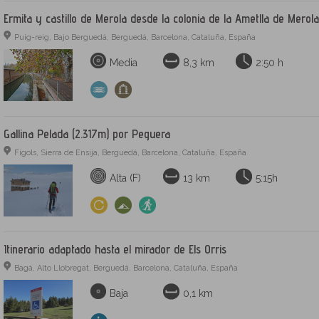
Ermita y castillo de Merola desde la colonia de la Ametlla de Merola
Puig-reig, Bajo Berguedá, Berguedá, Barcelona, Cataluña, España
Media
8,3 km
2:50 h
Gallina Pelada (2.317m) por Peguera
Fígols, Sierra de Ensija, Berguedá, Barcelona, Cataluña, España
Alta (F)
13 km
5:15h
Itinerario adaptado hasta el mirador de Els Orris
Bagá, Alto Llobregat, Berguedá, Barcelona, Cataluña, España
Baja
0,1 km