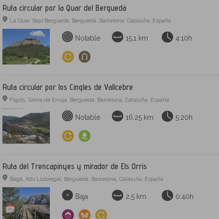
Ruta circular por la Quar del Berguedá
La Quar, Bajo Berguedá, Berguedá, Barcelona, Cataluña, España
Notable
15,1 km
4:10h
Ruta circular por los Cingles de Vallcebre
Fígols, Sierra de Ensija, Berguedá, Barcelona, Cataluña, España
Notable
16,25 km
5:20h
Ruta del Trencapinyes y mirador de Els Orris
Bagá, Alto Llobregat, Berguedá, Barcelona, Cataluña, España
Baja
2,5 km
0:40h