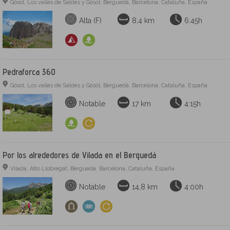
Gósol, Los valles de Saldes y Gósol, Berguedá, Barcelona, Cataluña, España
Alta (F)
8,4 km
6:45h
Pedraforca 360
Gósol, Los valles de Saldes y Gósol, Berguedá, Barcelona, Cataluña, España
Notable
17 km
4:15h
Por los alrededores de Vilada en el Berguedá
Vilada, Alto Llobregat, Berguedá, Barcelona, Cataluña, España
Notable
14,8 km
4:00h