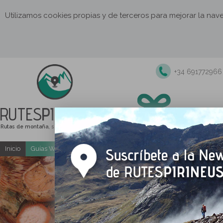
Utilizamos cookies propias y de terceros para mejorar la na
+34 691772966
RUTES
PIRINEUS
Rutas de montaña, senderismo y excursiones
Inicio
Guías Web y PDF gratuitas
Excursiones y actividades guia