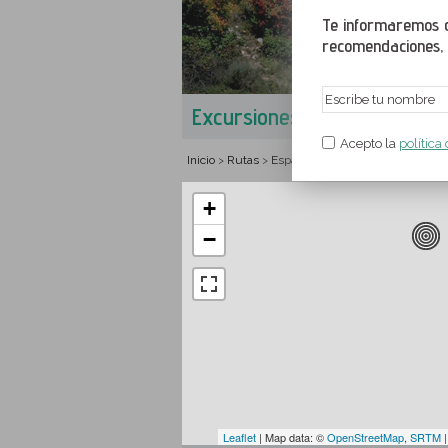
Te informaremos de
recomendaciones, a
Excursiones en Saldes
L
Acepto la
política
Inicio
Rutas
España
Cataluña
Barcelona
>
>
>
>
>
+
−
Leaflet
| Map data: ©
OpenStreetMap
,
SRTM
|