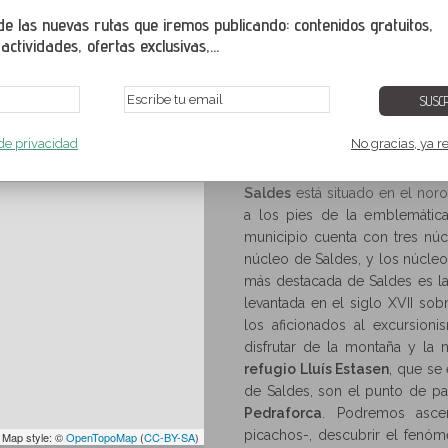
de los lugares más visitados
 las nuevas rutas que iremos publicando: contenidos gratuitos,
ctividades, ofertas exclusivas,...
SUSCR
os valles de Saldes y Gósol
,
Berguedá
,
Barcelona
,
Cataluña
,
España
 de privacidad
No gracias, ya r
Berguedá
Los valles de Saldes y Gósol
Rutas y senderismo en Saldes
>
>
Saldes
está situado en el nor
a los pies de la emblemáti
municipio cuenta con tres núc
núcleo de Saldes, y los núcle
más destacada de Saldes es la 
levantada en el siglo XVII sobr
los aficionados al excursioni
disfrutar de la montaña y la n
refugio Lluís Estasen
, que se
de Saldes, son el punto de par
Pedraforca
. Podremos asce
picachos-, descubrir el fenó
 Map style: ©
OpenTopoMap
(
CC-BY-SA
)