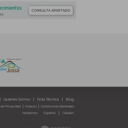
ecimientos
CONSULTA APARTADO
es
Quiénes Somos
Nota Técnica
Blog
a de Privacidad
Enlaces
Condiciones Generales
Hablamos:
Español
Catalán