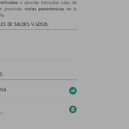
erticales
o abordar tranquilas rutas de
án preciosas
vistas panorámicas
de la
ña.
LES DE SALDES Y GÓSOL
OS
RCA
S
OL