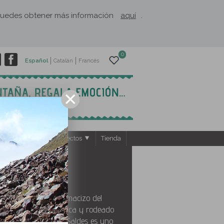
. Puedes obtener más información
aquí
.
0
Español
Catalán
Francés
ntos
El Rusc: Proyectos
Tienda
rada al emblemático macizo del
la gran montaña mágica y rodeado
el Cadí, el pueblo de Saldes es uno