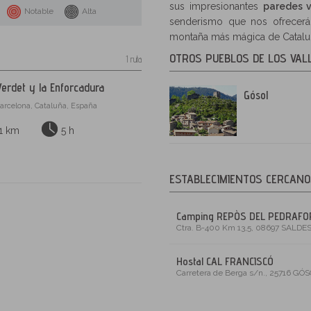
sus impresionantes
paredes v
Notable
Alta
senderismo que nos ofrecer
montaña más mágica de Catalu
OTROS PUEBLOS DE LOS VAL
1 ruta
Verdet y la Enforcadura
Gósol
Barcelona, Cataluña, España
1 km
5 h
ESTABLECIMIENTOS CERCAN
Camping REPÒS DEL PEDRAFO
Ctra. B-400 Km 13,5, 08697
SALDE
Hostal CAL FRANCISCÓ
Carretera de Berga s/n., 25716
GÓS