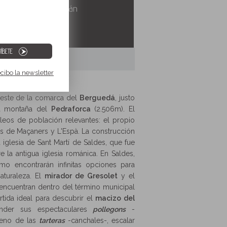
 del Prepirineo catalán
ÍBETE
ecibo la newsletter
oeste de la comarca del
Berguedá
, justo
ca montaña del
Pedraforca
(2.506m). El
leos de población relevantes: el propio
os de Maçaners y L'Espà. La construcción
iglesia de Sant Martí de Saldes, que fue
e la antigua iglesia románica. En Saldes,
smo encontrarán infinitas opciones para
aturaleza. El
mirador de Gresolet
y el
 encuentran dentro del término municipal
tida ideal para descubrir el
macizo del
nder sus espectaculares
pollegons
-
meno de las
tarteras
-canchales-, escalar