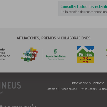
Consulta todos los establ
En la sección de recomendacion
AFILIACIONES, PREMIOS Y COLABORACIONES
Información y Contacto
Sitemap
Accesibilidad
Aviso Legal y Polític
eños y perseguirlos