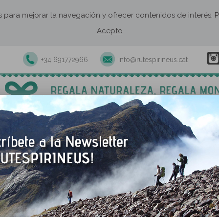
os para mejorar la navegación y ofrecer contenidos de interés
Acepto
+34 691772966
info@rutespirineus.cat
xcursiones y actividades guiadas
Rutas autoguiadas
Establecimie
Saldes
¡Saldes es la puerta de ent
Pedraforca! A los pies de 
por la sierras de Ensija y d