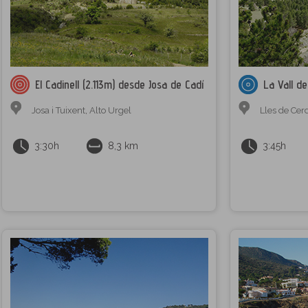
El Cadinell (2.113m) desde Josa de Cadí
La Vall de
Josa i Tuixent
,
Alto Urgel
Lles de Cer
3:30h
8,3 km
3:45h