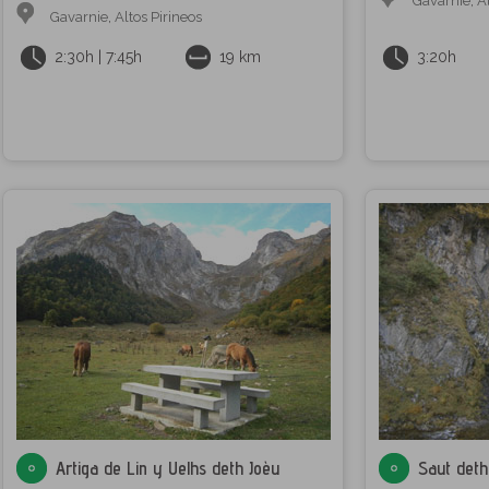
Gavarnie
,
A
Gavarnie
,
Altos Pirineos
2:30h | 7:45h
19 km
3:20h
Artiga de Lin y Uelhs deth Joèu
Saut deth