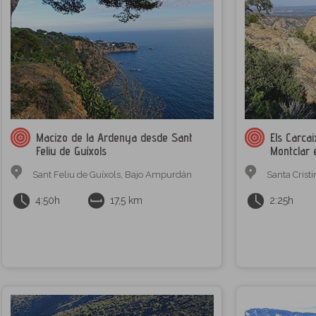
Macizo de la Ardenya desde Sant
Els Carcai
Feliu de Guíxols
Montclar 
Sant Feliu de Guíxols
,
Bajo Ampurdán
Santa Crist
4:50h
17,5 km
2:25h