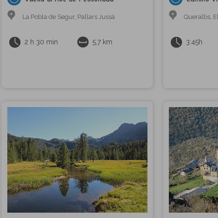
La Pobla de Segur
,
Pallars Jussá
Queralbs
,
E
2 h 30 min
5,7 km
3:45h