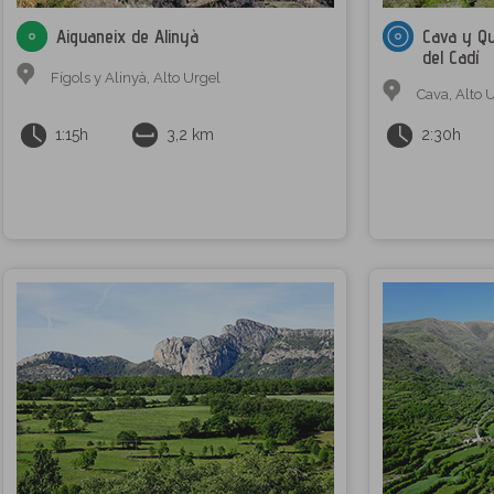
Aiguaneix de Alinyà
Cava y Qu
del Cadí
Fígols y Alinyà
,
Alto Urgel
Cava
,
Alto 
1:15h
3,2 km
2:30h