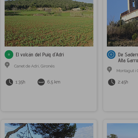
El volcán del Puig d'Adri
De Sadern
Alta Garr
Canet de Adri
,
Gironés
Montagut i 
1:35h
6,5 km
2:45h