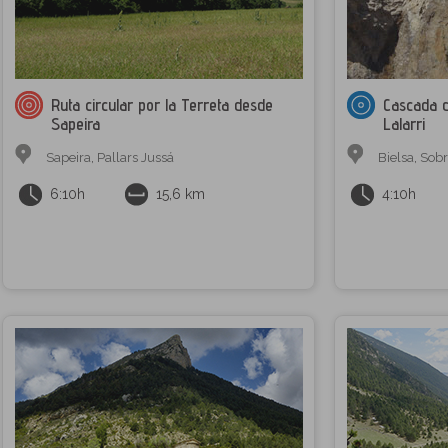
Ruta circular por la Terreta desde
Cascada d
Sapeira
Lalarri
Sapeira
,
Pallars Jussá
Bielsa
,
Sobr
6:10h
15,6 km
4:10h