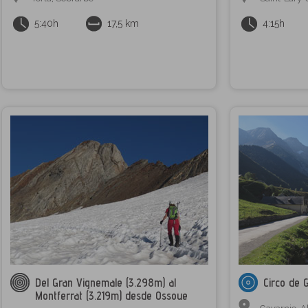
5:40h
17,5 km
4:15h
Del Gran Vignemale (3.298m) al
Circo de 
Montferrat (3.219m) desde Ossoue