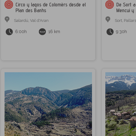
Circo y lagos de Colomèrs desde el
De Sort a 
Plan des Banhs
Mencui y
Salardú
,
Val d'Aran
Sort
,
Pallar
6:00h
16 km
9:30h