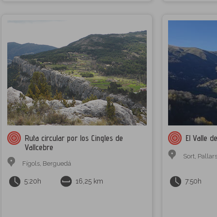
Ruta circular por los Cingles de
El Valle 
Vallcebre
Sort
,
Pallar
Fígols
,
Berguedá
5:20h
16,25 km
7:50h