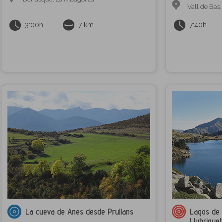
Vall de Bas
3:00h
7 km
7:40h
La cueva de Anes desde Prullans
Lagos de 
Llubrique