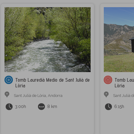
Tomb Lauredià Medio de Sant Julià de
Tomb Laur
Lòria
Lòria
Sant Julià de Lòria
,
Andorra
Sant Julià d
3:00h
8 km
6:15h