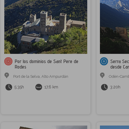
Por los dominios de Sant Pere de
Serra Sec
Rodes
desde Cam
Port de la Selva
,
Alto Ampurdán
Odèn-Camb
5:35h
17,6 km
3:20h