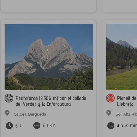
Pedraforca (2.506 m) por el collado
Planell d
del Verdet y la Enforcadura
Llebreta
Saldes
,
Berguedá
Boí
,
Alta Ri
5 h
8,1 km
4 h 10 mi