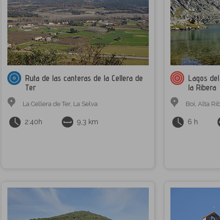
Ruta de las canteras de la Cellera de
Lagos del
Ter
la Ribera
La Cellera de Ter
,
La Selva
Boí
,
Alta Ri
2:40h
9,3 km
6 h