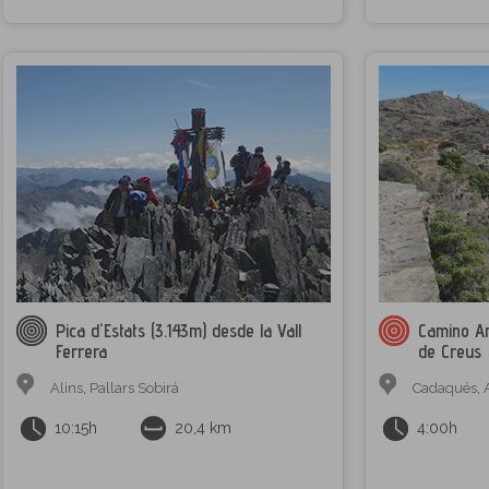
Pica d'Estats (3.143m) desde la Vall
Camino An
Ferrera
de Creus
Alins
,
Pallars Sobirá
Cadaqués
,
10:15h
20,4 km
4:00h