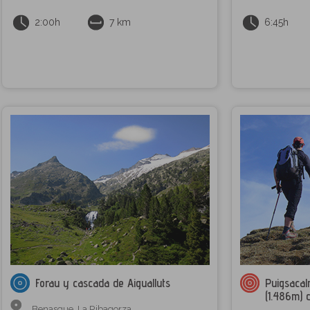
2:00h
7 km
6:45h
Forau y cascada de Aigualluts
Puigsacalm
(1.486m) 
Benasque
,
La Ribagorza