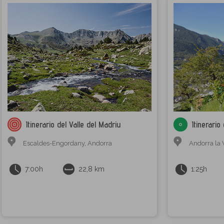
Itinerario del Valle del Madriu
Itinerario
Escaldes-Engordany
,
Andorra
Andorra la 
7:00h
22,8 km
1:25h