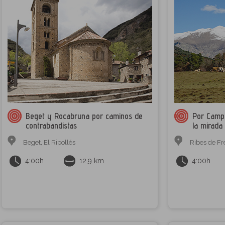
Beget y Rocabruna por caminos de
Por Campe
contrabandistas
la mirada
Beget
,
El Ripollés
Ribes de Fr
4:00h
12,9 km
4:00h