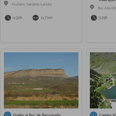
Prullans
,
Cerdaña (Lérida)
Boí
,
Alta Ri
4:30h
11,7 km
5:25h
Vuelta al Roc de Pessonada
Camino Vi