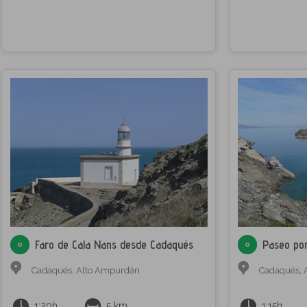
Faro de Cala Nans desde Cadaqués
Paseo por
Cadaqués
,
Alto Ampurdán
Cadaqués
,
1:20h
5 km
1:15h