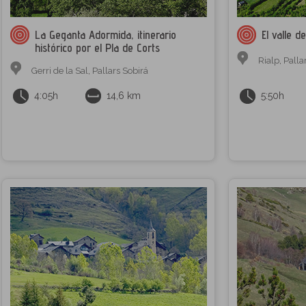
La Geganta Adormida, itinerario
El valle d
histórico por el Pla de Corts
Rialp
,
Palla
Gerri de la Sal
,
Pallars Sobirá
4:05h
14,6 km
5:50h