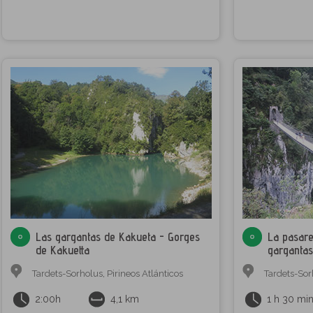
Las gargantas de Kakueta - Gorges
La pasare
de Kakuetta
gargantas
Tardets-Sorholus
,
Pirineos Atlánticos
Tardets-Sor
2:00h
4,1 km
1 h 30 mi