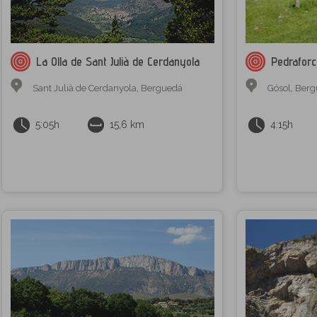
La Olla de Sant Julià de Cerdanyola
Pedrafor
Sant Julià de Cerdanyola
,
Berguedá
Gósol
,
Berg
5:05h
15,6 km
4:15h