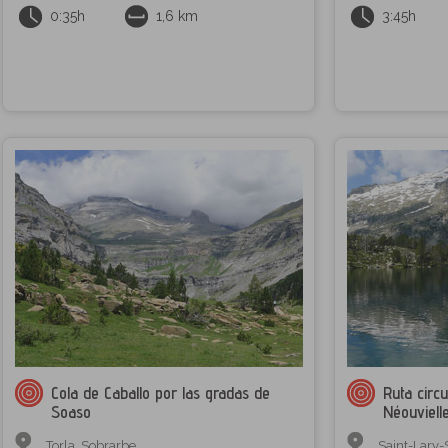
0:35h
1,6 km
3:45h
Cola de Caballo por las gradas de
Ruta circu
Soaso
Néouviell
Torla
,
Sobrarbe
Saint-Lary-