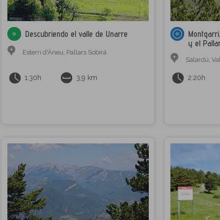
Descubriendo el valle de Unarre
Montgarri
y el Palla
Esterri d'Àneu
,
Pallars Sobirá
Salardú
,
Va
1:30h
3,9 km
2:20h