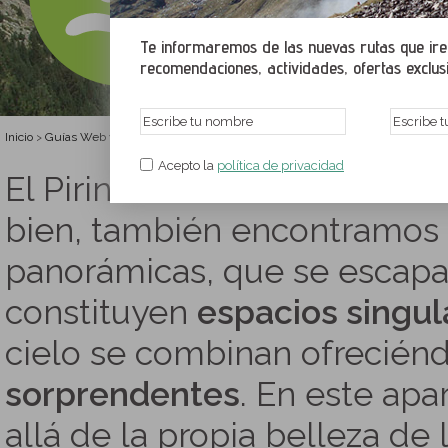
Te informaremos de las nuevas rutas que irem
recomendaciones, actividades, ofertas exclusiv
Inicio
Guías Web y PDF gratuítas
Rutas en paisajes pintorescos
>
>
Acepto la
política de privacidad
El Pirineo es una cordillera
bien, también encontramos 
panorámicas, que se escapan
constituyen
espacios singul
cielo se combinan ofrecié
sorprendentes
. En este apa
allá de la propia belleza de 