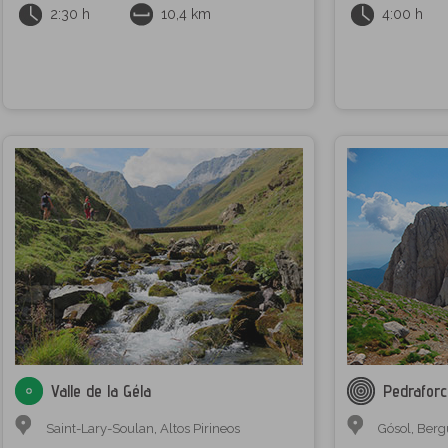
2:30 h
10,4 km
4:00 h
Valle de la Géla
Pedraforc
Saint-Lary-Soulan
,
Altos Pirineos
Gósol
,
Berg