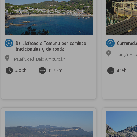
De Llafranc a Tamariu por caminos
Carrerada
tradicionales y de ronda
Llançà
,
Alt
Palafrugell
,
Bajo Ampurdán
4:00h
11,7 km
4:15h