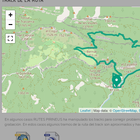
+
−
Leaflet
| Map data: ©
OpenStreetMap
,
En algunos casos RUTES PIRINEUS ha manipulado los tracks para corregir problemas
grabación. En estos casos algunos tramos de la ruta del track son aproximados y ha