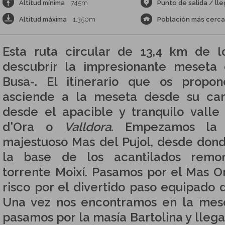
Altitud mínima
745m
Punto de salida / ll
Altitud máxima
1.350m
Población más cerc
Esta ruta circular de 13,4 km de l
descubrir la impresionante meseta
Busa-. El itinerario que os propo
asciende a la meseta desde su car
desde el apacible y tranquilo vall
d'Ora o
Valldora
. Empezamos la e
majestuoso Mas del Pujol, desde do
la base de los acantilados remo
torrente Moixí. Pasamos por el Mas O
risco por el divertido paso equipado 
Una vez nos encontramos en la mese
pasamos por la masía Bartolina y lle