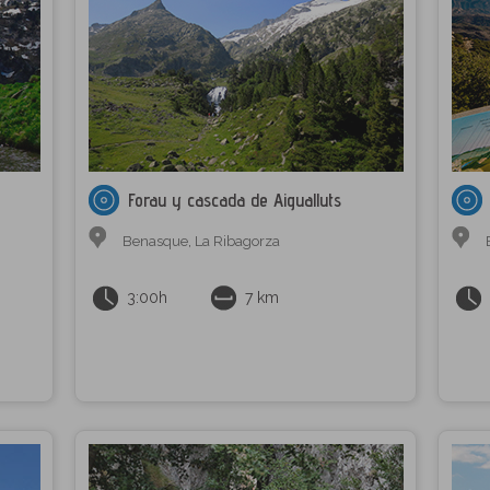
Forau y cascada de Aigualluts
Benasque
,
La Ribagorza
3:00h
7 km