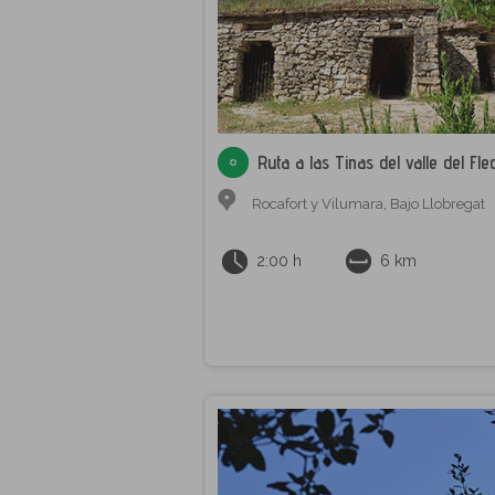
Ruta a las Tinas del valle del Fle
Rocafort y Vilumara
,
Bajo Llobregat
2:00 h
6 km