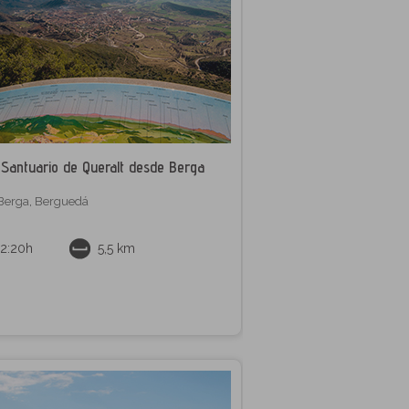
Santuario de Queralt desde Berga
Berga
,
Berguedá
2:20h
5,5 km