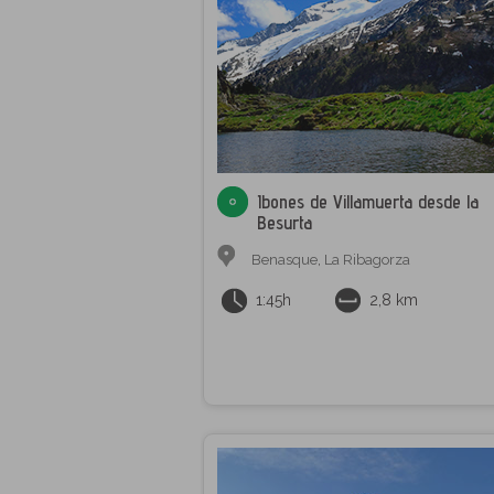
Ibones de Villamuerta desde la
Besurta
Benasque
,
La Ribagorza
1:45h
2,8 km