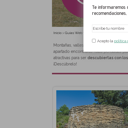
Te informaremos de
recomendaciones, a
Inicio
Guías Web y PDF gratuítas
Rutas en fa
>
>
Acepto la
política
Montañas, valles, ríos, animales, bosques,
apartado encontrarás rutas pensadas par
atractivas para ser
descubiertas con l
¡Descúbrelo!