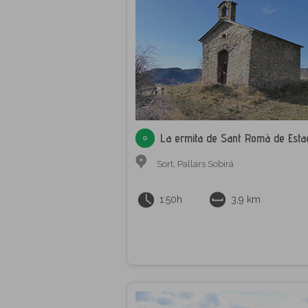
La ermita de Sant Romà de Esta
Sort
,
Pallars Sobirá
1:50h
3,9 km