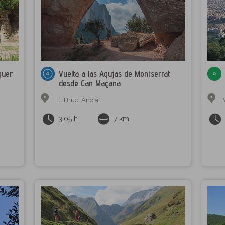
quer
Vuelta a las Agujas de Montserrat
desde Can Maçana
El Bruc
,
Anoia
3:05 h
7 km