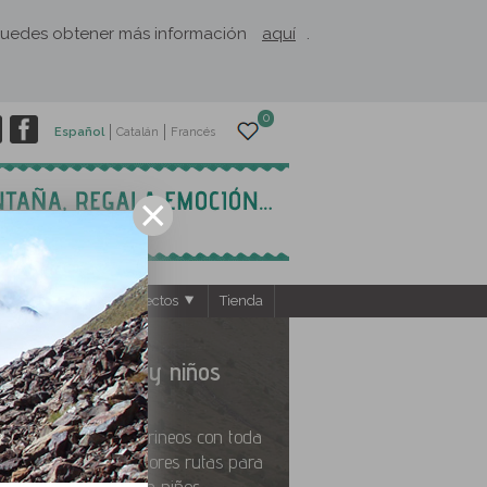
. Puedes obtener más información
aquí
.
0
Español
Catalán
Francés
ntos
El Rusc: Proyectos
Tienda
Familias y niños
Disfruta de los Pirineos con toda
la familia, las mejores rutas para
hacer con niños.