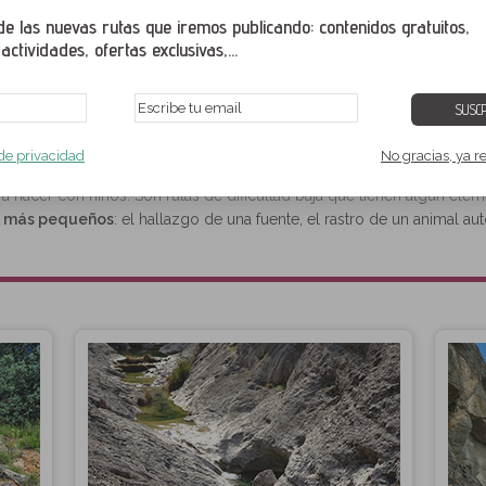
 las nuevas rutas que iremos publicando: contenidos gratuitos,
ctividades, ofertas exclusivas,...
SUSCR
mília y niños en el Pirineo
 de privacidad
No gracias, ya r
 prados, castillos, puentes, ermitas,... El Pirineo es un espacio ideal
p
a hacer con niños. Son rutas de dificultad baja que tienen algún el
os más pequeños
: el hallazgo de una fuente, el rastro de un animal autóc