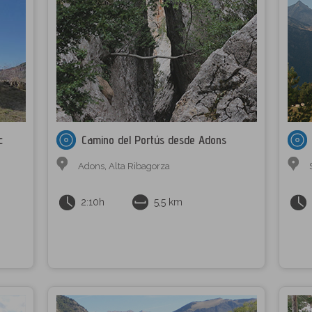
c
Camino del Portús desde Adons
Adons
,
Alta Ribagorza
2:10h
5,5 km