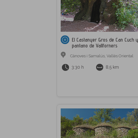
El Castanyer Gros de Can Cuch y
pantano de Vallforners
Cànoves i Samalús
,
Vallès Oriental
3:30 h
8,5 km