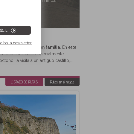
ÍBETE
ecibo la newsletter
ara vivir y disfrutar en familia
. En este
emento que las hace especialmente
tono, la visita a un antiguo castillo,...
LISTADO DE RUTAS
Rutas en el mapa