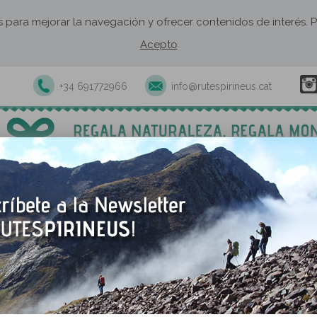
os para mejorar la navegación y ofrecer contenidos de interés
Acepto
+34 691772966
info@rutespirineus.cat
xcursiones y actividades guiadas
Rutas autoguiadas
Establecimie