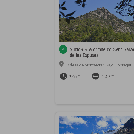
Subida a la ermita de Sant Salv
de les Espases
Olesa de Montserrat
,
Bajo Llobregat
1:45 h
4,3 km