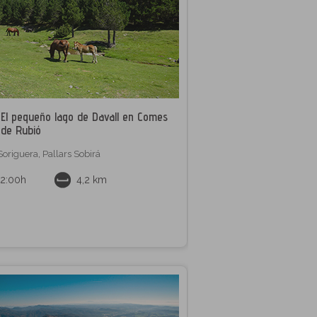
El pequeño lago de Davall en Comes
de Rubió
Soriguera
,
Pallars Sobirá
2:00h
4,2 km