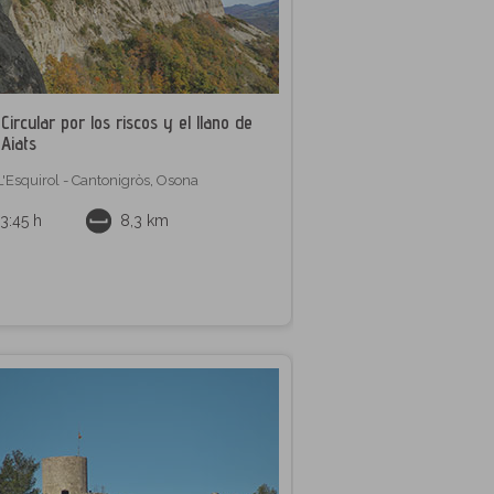
Circular por los riscos y el llano de
Aiats
L'Esquirol - Cantonigròs
,
Osona
3:45 h
8,3 km