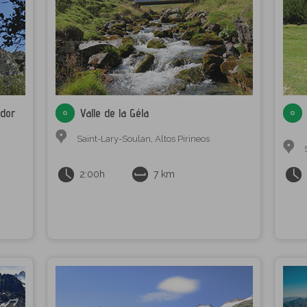
ador
Valle de la Géla
Saint-Lary-Soulan
,
Altos Pirineos
2:00h
7 km