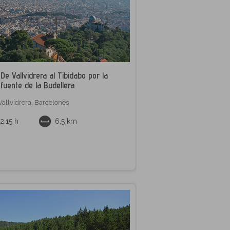
De Vallvidrera al Tibidabo por la
fuente de la Budellera
Vallvidrera
,
Barcelonès
2:15 h
6,5 km