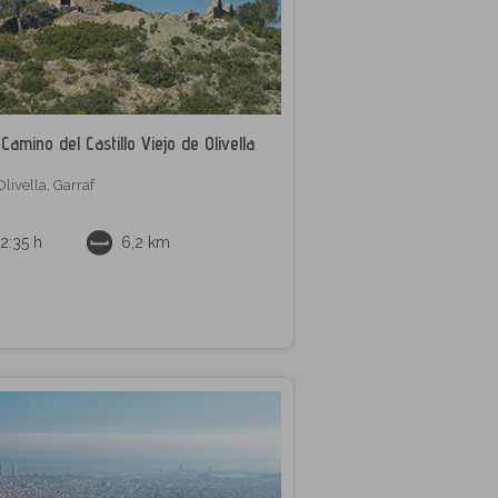
Camino del Castillo Viejo de Olivella
Olivella
,
Garraf
2:35 h
6,2 km