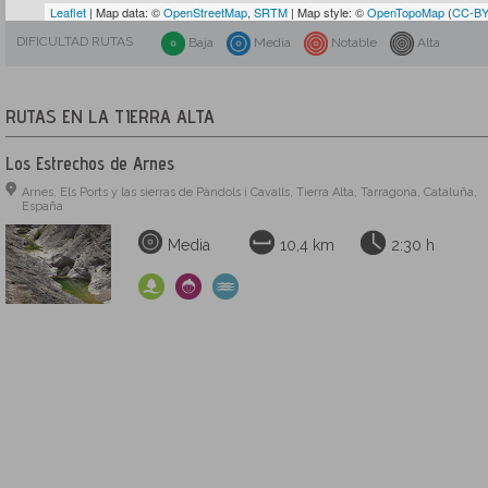
Leaflet
| Map data: ©
OpenStreetMap
,
SRTM
| Map style: ©
OpenTopoMap
(
CC-BY
DIFICULTAD RUTAS
Baja
Media
Notable
Alta
RUTAS EN LA TIERRA ALTA
Los Estrechos de Arnes
Arnes, Els Ports y las sierras de Pàndols i Cavalls, Tierra Alta, Tarragona, Cataluña,
España
Media
10,4 km
2:30 h