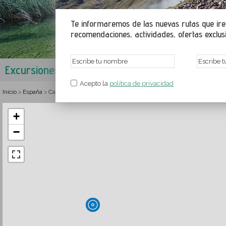
Te informaremos de las nuevas rutas que irem
recomendaciones, actividades, ofertas exclusiv
Excursiones en la Tierra Alta
Tarragona
,
Cataluña
,
Es
Acepto la
política de privacidad
Inicio
España
Cataluña
Tarragona
Rutas y senderismo en la Tierra Alta
>
>
>
>
+
−