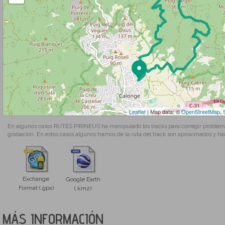
Leaflet
| Map data: ©
OpenStreetMap
,
En algunos casos RUTES PIRINEUS ha manipulado los tracks para corregir problemas
grabación. En estos casos algunos tramos de la ruta del track son aproximados y ha
Exchange
Google Earth
Format (.gpx)
(.kmz)
MÁS INFORMACIÓN