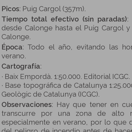
Picos
: Puig Cargol (357m).
Tiempo total efectivo (sin paradas)
:
desde Calonge hasta el Puig Cargol y 
Calonge.
Época
: Todo el año, evitando las h
verano.
Cartografía
:
· Baix Empordà. 1:50.000. Editorial ICGC.
· Base topográfica de Catalunya 1:25.000.
Geològic de Catalunya (ICGC).
Observaciones
: Hay que tener en cue
transcurre por una zona de alto r
especialmente en verano, por lo que
del peligro de incendio antes de hacer