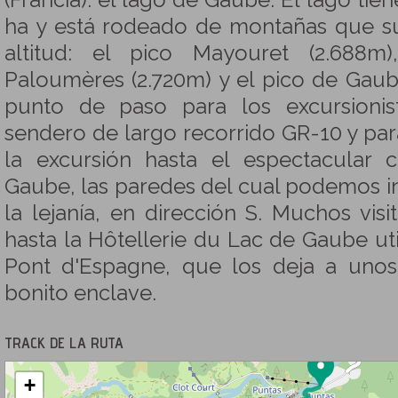
(Francia): el lago de Gaube. El lago tie
ha y está rodeado de montañas que s
altitud: el pico Mayouret (2.688m
Paloumères (2.720m) y el pico de Gaube
punto de paso para los excursionis
sendero de largo recorrido GR-10 y pa
la excursión hasta el espectacular 
Gaube, las paredes del cual podemos in
la lejanía, en dirección S. Muchos vis
hasta la Hôtellerie du Lac de Gaube util
Pont d'Espagne, que los deja a uno
bonito enclave.
TRACK DE LA RUTA
+