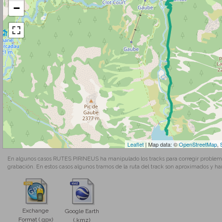
−
Leaflet
| Map data: ©
OpenStreetMap
,
En algunos casos RUTES PIRINEUS ha manipulado los tracks para corregir problemas
grabación. En estos casos algunos tramos de la ruta del track son aproximados y ha
Exchange
Google Earth
Format (.gpx)
(.kmz)