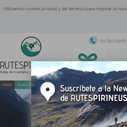
Utilizamos cookies propias y de terceros para mejorar la na
+34 691772966
RUTES
PIRINEUS
Rutas de montaña, senderismo y excursiones
Inicio
Guías Web y PDF gratuitas
Excursiones y actividades guia