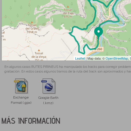
Leaflet
| Map data: ©
OpenStreetMap
,
En algunos casos RUTES PIRINEUS ha manipulado los tracks para corregir problemas
grabación. En estos casos algunos tramos de la ruta del track son aproximados y ha
Exchange
Google Earth
Format (.gpx)
(.kmz)
MÁS INFORMACIÓN