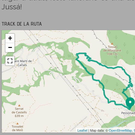
Jussá!
TRACK DE LA RUTA
+
−
Leaflet
| Map data: ©
OpenStreetMap
,