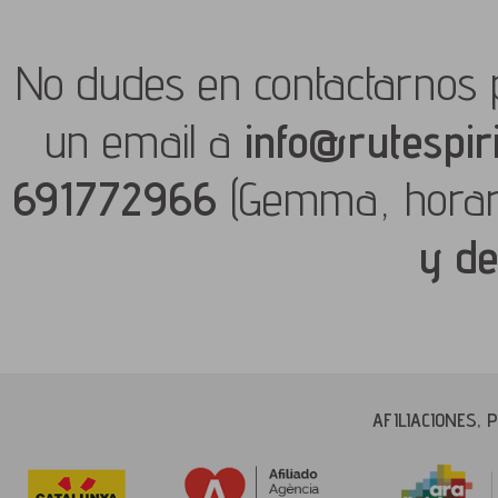
No dudes en contactarnos 
un email a
info@rutespir
691772966
(Gemma, hora
y de
AFILIACIONES,