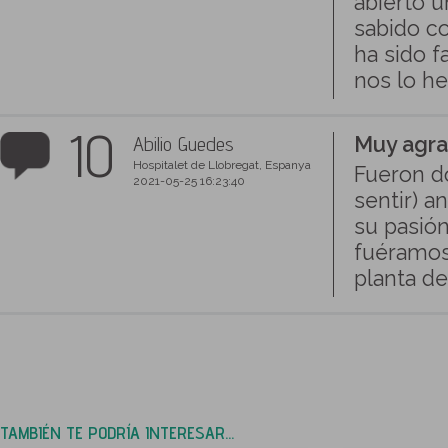
abierto u
sabido co
ha sido f
nos lo h
10
Abilio Guedes
Muy agr
Hospitalet de Llobregat, Espanya
Fueron do
2021-05-25 16:23:40
sentir) a
su pasión
fuéramos 
planta de
TAMBIÉN TE PODRÍA INTERESAR...