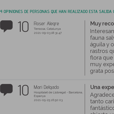
4 OPINIONES DE PERSONAS QUE HAN REALIZADO ESTA SALIDA
10
Roser Alegre
Muy rec
Terrassa, Catalunya
Interesan
2021-09-03 18:31:47
fauna sal
águila y
rastros q
flora qu
muy expe
grata pos
10
Mari Delgado
Una expe
Hospitalet de Llobregat - Barcelona,
Agradece
Espanya
2021-05-25 16:50:03
tanto ca
fantástic