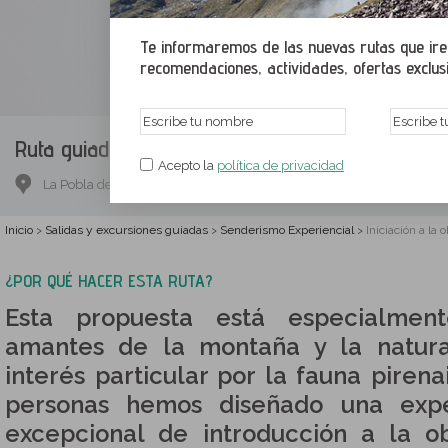
Te informaremos de las nuevas rutas que irem
recomendaciones, actividades, ofertas exclusiv
Ruta guiada.
Iniciación a la observación de faun
Acepto la
política de privacidad
La Pobla de Segur, Pallars Jussá, Lérida
Inicio
Salidas y excursiones guiadas
Senderismo Experiencial
Iniciación a la
>
>
>
¿POR QUÉ HACER ESTA RUTA?
Esta propuesta está especialmen
amantes de la montaña y la natura
interés particular por la fauna pirena
personas hemos diseñado una exper
excepcional de introducción a la o