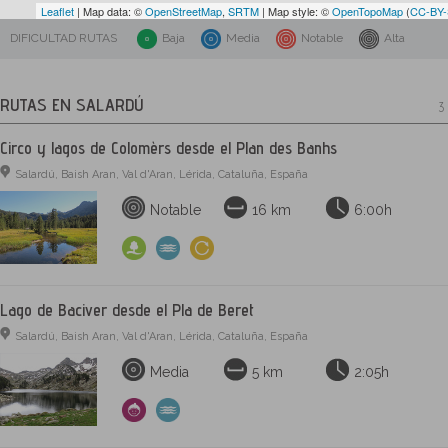
Leaflet
| Map data: ©
OpenStreetMap
,
SRTM
| Map style: ©
OpenTopoMap
(
CC-BY
DIFICULTAD RUTAS
Baja
Media
Notable
Alta
RUTAS EN SALARDÚ
3 
Circo y lagos de Colomèrs desde el Plan des Banhs
Salardú, Baish Aran, Val d'Aran, Lérida, Cataluña, España
Notable
16 km
6:00h
Lago de Baciver desde el Pla de Beret
Salardú, Baish Aran, Val d'Aran, Lérida, Cataluña, España
Media
5 km
2:05h