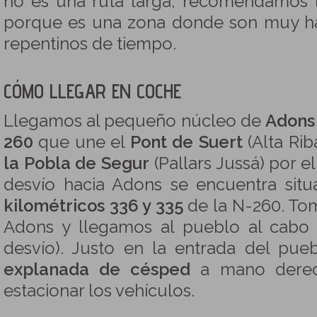
no es una ruta larga, recomendamos l
porque es una zona donde son muy ha
repentinos de tiempo.
CÓMO LLEGAR EN COCHE
Llegamos al pequeño núcleo de
Adons
260
que une el
Pont de Suert
(Alta Rib
la Pobla de Segur
(Pallars Jussá) por e
desvío hacia Adons se encuentra sit
kilométricos 336 y 335
de la N-260. To
Adons y llegamos al pueblo al cab
desvío). Justo en la entrada del pu
explanada de césped
a mano dere
estacionar los vehículos.