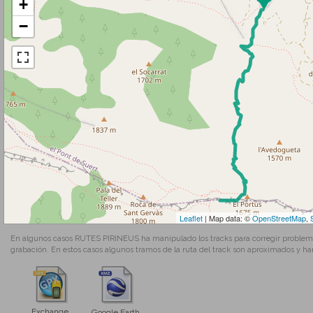
+
−
Leaflet
| Map data: ©
OpenStreetMap
,
En algunos casos RUTES PIRINEUS ha manipulado los tracks para corregir problemas
grabación. En estos casos algunos tramos de la ruta del track son aproximados y ha
Exchange
Google Earth