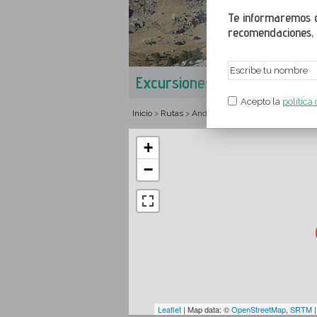
Te informaremos de
recomendaciones, a
Excursiones en Escaldes-E
Acepto la
política
Inicio
Rutas
Andorra
Parroquia de Escalde
>
>
>
+
−
Leaflet
| Map data: ©
OpenStreetMap
,
SRTM
|