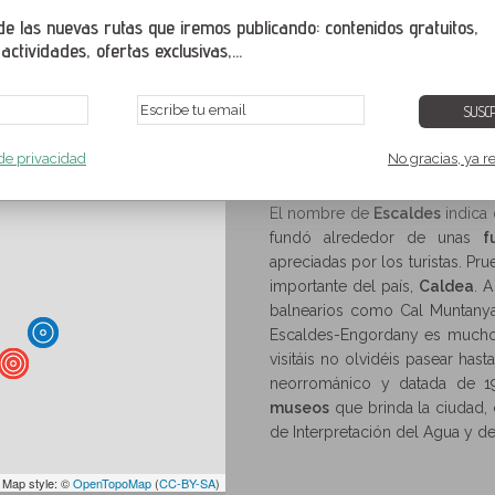
comercio. Desde inicios del 
 las nuevas rutas que iremos publicando: contenidos gratuitos,
vertiginosamente debido a l
ctividades, ofertas exclusivas,...
SUSCR
ngordany
Parroquia de Escaldes-Engordany
,
Andorra
 de privacidad
No gracias, ya r
s-Engordany
Rutas y senderismo en Escaldes-Engordany
>
El nombre de
Escaldes
indica 
fundó alrededor de unas
f
apreciadas por los turistas. Pr
importante del país,
Caldea
. A
balnearios como Cal Muntanya, 
Escaldes-Engordany es mucho 
visitáis no olvidéis pasear hast
neorrománico y datada de 19
museos
que brinda la ciudad,
de Interpretación del Agua y de
 Map style: ©
OpenTopoMap
(
CC-BY-SA
)