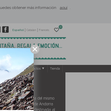
. Puedes obtener más información
aquí
.
0
Español
Catalán
Francés
ntos
El Rusc: Proyectos
Tienda
apital de la parroquia del mismo
 la avenida Meritxell de Andorra
ta una gran avenida destinada al