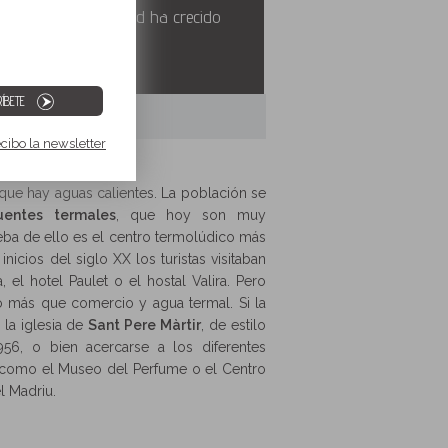
siglo pasado la ciudad ha crecido
as aguas termales.
ÍBETE
ecibo la newsletter
que hay aguas calientes. La población se
uentes termales
, que hoy son muy
ueba de ello es el centro termolúdico más
 inicios del siglo XX los turistas visitaban
el hotel Paulet o el hostal Valira. Pero
más que comercio y agua termal. Si la
a la iglesia de
Sant Pere Màrtir
, de estilo
56, o bien acercarse a los diferentes
 como el Museo del Perfume o el Centro
l Madriu.