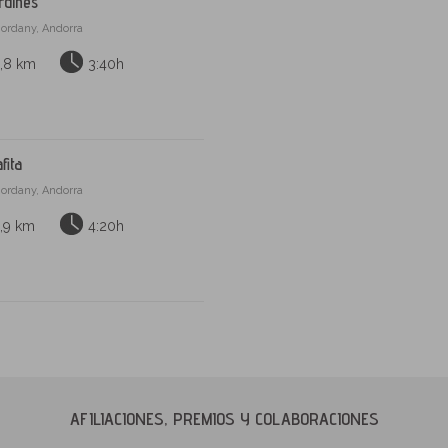
rdines
ordany, Andorra
3,8 km
3:40h
fita
ordany, Andorra
,9 km
4:20h
AFILIACIONES, PREMIOS Y COLABORACIONES