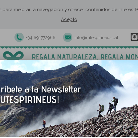
os para mejorar la navegación y ofrecer contenidos de interés
Acepto
+34 691772966
info@rutespirineus.cat
xcursiones y actividades guiadas
Rutas autoguiadas
Establecimie
Escaldes-Engordany
Escaldes-Engordany es la c
nombre, ubicada al final de
la Vella y formando con és