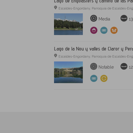
Lago de Engolasters y camino de las Pa
Escaldes-Engordany, Parroquia de Escaldes-Eng
Media
1
Lago de la Nou y valles de Claror y Pera
Escaldes-Engordany, Parroquia de Escaldes-Eng
Notable
12