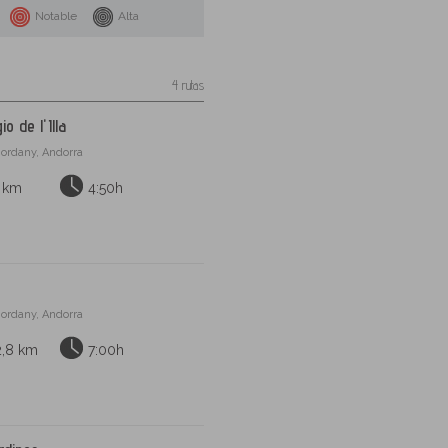
Notable
Alta
4 rutas
o de l'Illa
ordany, Andorra
1 km
4:50h
ordany, Andorra
2,8 km
7:00h