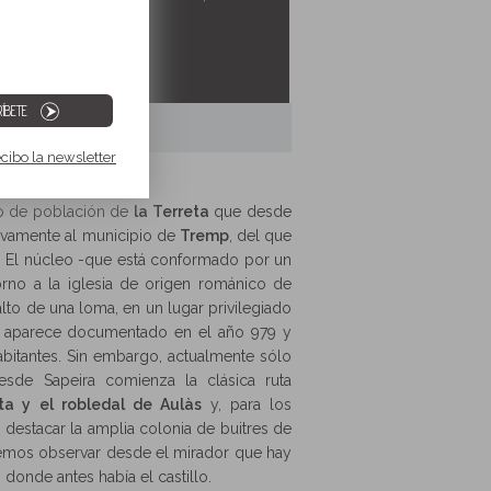
ÍBETE
ecibo la newsletter
o de población de
la Terreta
que desde
tivamente al municipio de
Tremp
, del que
a. El núcleo -que está conformado por un
no a la iglesia de origen románico de
alto de una loma, en un lugar privilegiado
ya aparece documentado en el año 979 y
abitantes. Sin embargo, actualmente sólo
sde Sapeira comienza la clásica ruta
eta y el robledal de Aulàs
y, para los
 destacar la amplia colonia de buitres de
emos observar desde el mirador que hay
donde antes había el castillo.