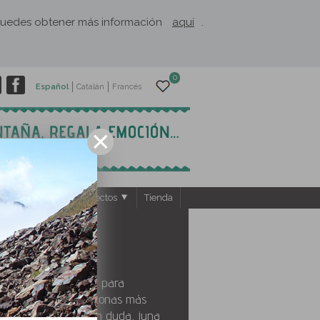
. Puedes obtener más información
aquí
.
0
Español
Catalán
Francés
ntos
El Rusc: Proyectos
Tienda
unto de partida ideal para
a Terreta, una de las zonas más
 catalán, aunque, sin duda, ¡una