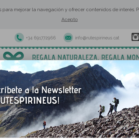
os para mejorar la navegación y ofrecer contenidos de interés
Acepto
+34 691772966
info@rutespirineus.cat
xcursiones y actividades guiadas
Rutas autoguiadas
Establecimie
Sapeira
El núcleo de Sapeira es el p
descubrir los secretos de l
desconocidas del Prepirineo