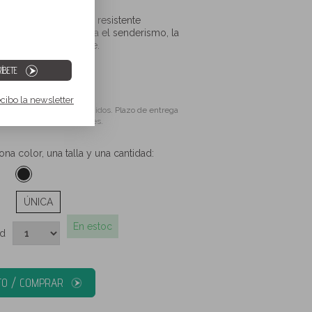
tivo GPS compacto y resistente
o especialmente para el senderismo, la
ntaña y mountain bike.
ÍBETE
00 €
ecibo la newsletter
ido. Gastos de envío incluidos. Plazo de entrega
entre 2 y 5 días laborables.
ona color, una talla y una cantidad:
ÚNICA
En estoc
ad
NFO / COMPRAR