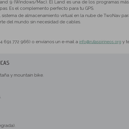
 Land 9 (Windows/Mac). El Land es una de los programas má
mapas. Es el complemento perfecto para tu GPS.
 sistema de almacenamiento virtual en la nube de TwoNav para
arte del mundo sin necesidad de cables.
+34 691 772 966) o envíanos un e-mail a
y t
info@rutaspirineos.org
ICAS
ntaña y mountain bike.
.
egrada).