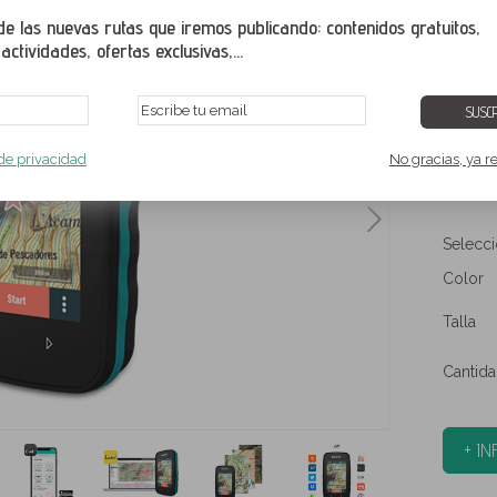
 las nuevas rutas que iremos publicando: contenidos gratuitos,
Disposi
ctividades, ofertas exclusivas,...
diseñad
alta mo
SUSCR
359,
 de privacidad
No gracias, ya r
IVA inclu
estimado 
Selecci
Color
Talla
Cantid
+ I