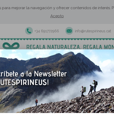
os para mejorar la navegación y ofrecer contenidos de interés
Acepto
+34 691772966
info@rutespirineus.cat
xcursiones y actividades guiadas
Rutas autoguiadas
Establecimie
 Cross Plus
Plus