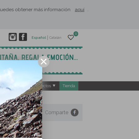
. Puedes obtener más información
aquí
.
0
Español
Catalán
ntos
El Rusc: Proyectos
Tienda
Comparte