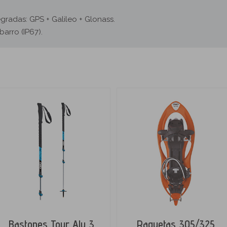
gradas: GPS + Galileo + Glonass.
barro (IP67).
Bastones Tour Alu 3
Raquetas 305/325