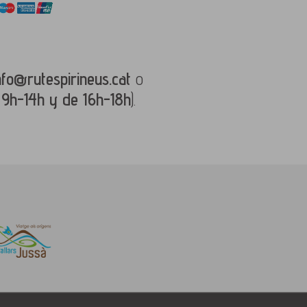
nfo@rutespirineus.cat
o
 9h-14h y de 16h-18h
).