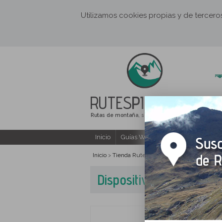
Utilizamos cookies propias y de tercer
RUTES
PIRINEUS
Rutas de montaña, senderismo y excursiones
Inicio
Guías Web y PDF gratuitas
E
Inicio
Tienda Rutes Pirineus
Dispositivo GPS
>
>
Dispositivo GPS Cross 