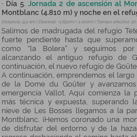
·
Día 5
.
Jornada 2 de ascensión al Mo
Montblanc (4.810 m) y noche en el refu
Distancia: 9,5 km | Desnivel: +1.650m/-1.000m | Tiempo efectivo: 10
Salimos de madrugada del refugio Tet
fuerte pendiente hasta que superam
como “la Bolera” y seguimos por
alcanzando el antiguo refugio de Go
continuación, el nuevo refugio de Goûte
A continuación, emprendemos el largo 
de la Dome du Goûter y avanzamos 
emergencia Vallot. Aquí comienza la p
más técnica y expuesta, superando las
nieve de Les Bosses llegamos a la p
Montblanc. ¡Hemos coronado una mont
de disfrutar del entorno y de la ha