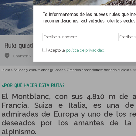
Te informaremos de las nuevas rutas que irem
recomendaciones, actividades, ofertas exclusiv
Ruta guiada.
Ascensión al Montblanc (6 días)
Acepto la
política de privacidad
Chamonix, Ródano-Alpes, Francia
Inicio
Salidas y excursiones guiadas
Grandes ascensiones: tocando el cielo
As
>
>
>
¿POR QUÉ HACER ESTA RUTA?
El Montblanc, con sus 4.810 m de al
Francia, Suiza e Italia, es una d
admiradas de Europa y uno de los r
deseados por los amantes de la 
alpinismo.