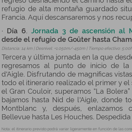
regreso deshaciendo el camino hasta el
refugio de alta montaña guardado situ
Francia. Aquí descansaremos y nos recu
·
Día 6
.
Jornada 3 de ascensión al 
desde el refugio de Goûter hasta Cham
Distancia: 14 km | Desnivel: +1.050m/-450m | Tiempo efectivo: 5:00h
Tercera y última jornada en la que desd
regresamos al punto de inicio de la
d'Aigle. Disfrutando de magníficas vist
todo el itinerario realizado el primer y 
el Gran Couloir, superamos “La Bolera”
bajamos hasta Nid de l'Aigle, donde t
Montblanc y, después, enlazamos c
Bellevue hasta Les Houches. Despedida 
Nota: el itinerario previsto podrá variar ligeramente en función de las co