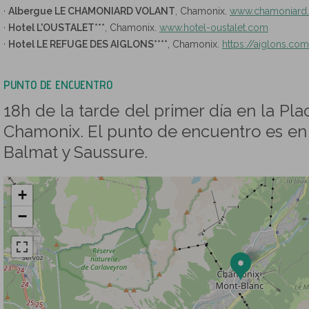
·
Albergue LE CHAMONIARD VOLANT
, Chamonix.
www.chamoniard
·
Hotel L'OUSTALET***
, Chamonix.
www.hotel-oustalet.com
·
Hotel LE REFUGE DES AIGLONS****
, Chamonix.
https://aiglons.com
PUNTO DE ENCUENTRO
18h de la tarde del primer día en la P
Chamonix. El punto de encuentro es en 
Balmat y Saussure.
+
−