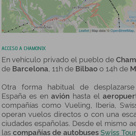
Leaflet
| Map data: ©
OpenStreetMap
,
ACCESO A CHAMONIX
En vehículo privado el pueblo de
Cham
de
Barcelona
, 11h de
Bilbao
o 14h de
M
Otra forma habitual de desplazars
España es en
avión
hasta el
aeropuer
compañías como Vueling, Iberia, Swiss 
operan vuelos directos o con una esca
ciudades españolas. Desde el mismo a
las
compañías de autobuses
Swiss Tou