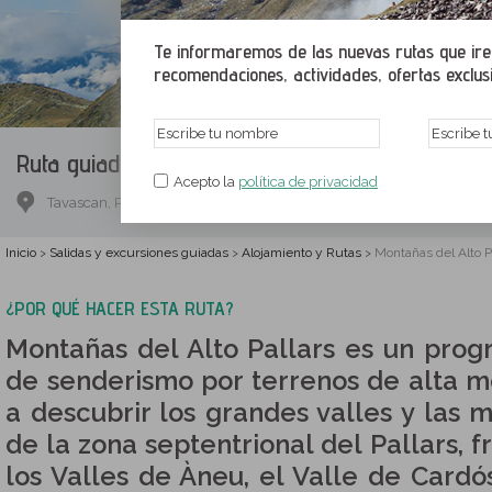
Te informaremos de las nuevas rutas que irem
recomendaciones, actividades, ofertas exclusiv
Ruta guiada.
Montañas del Alto Pallars (4 rutas)
Acepto la
política de privacidad
Tavascan, Pallars Sobirá, Lérida
Inicio
Salidas y excursiones guiadas
Alojamiento y Rutas
Montañas del Alto Pa
>
>
>
¿POR QUÉ HACER ESTA RUTA?
Montañas del Alto Pallars es un prog
de senderismo por terrenos de alta m
a descubrir los grandes valles y las
de la zona septentrional del Pallars, f
los Valles de Àneu, el Valle de Cardós