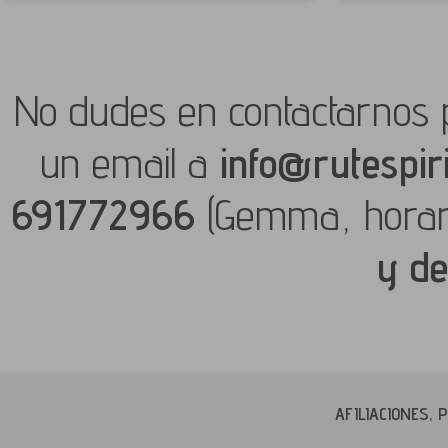
No dudes en contactarnos 
un email a
info@rutespir
691772966
(Gemma, hora
y de
AFILIACIONES,