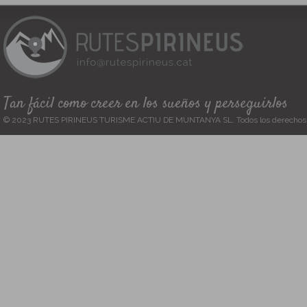
Tan fácil como creer en los sueños y perseguirlos
© 2023 RUTES PIRINEUS TURISME ACTIU DE MUNTANYA SL. Todos los derechos 