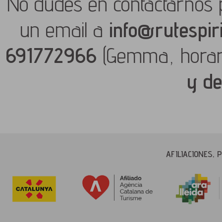
No dudes en contactarnos 
un email a
info@rutespir
691772966
(Gemma, hora
y de
AFILIACIONES,