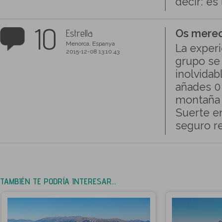
decir: es 
10
Estrella
Os merecé
Menorca, Espanya
La experi
2015-12-08 13:10:43
grupo se 
inolvidab
añades 0 
montaña 
Suerte en
seguro re
TAMBIÉN TE PODRÍA INTERESAR...