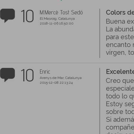
10
M.Mercè Tost Sedó
Colors de
El Masroig, Catalunya
Buena exc
2018-11-06 16:50:00
La abund
para est
encanto m
virgen, t
10
Enric
Excelent
Arenys de Mar, Catalunya
Creo que
2015-12-08 22:13:24
especiale
todo lo q
Estoy seg
sobre tod
Si ademá
compañer