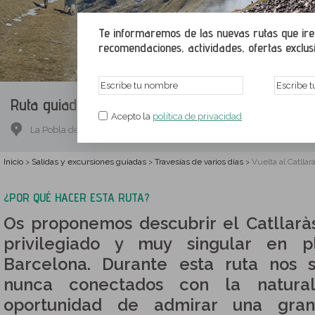
Te informaremos de las nuevas rutas que irem
recomendaciones, actividades, ofertas exclusiv
Ruta guiada.
Vuelta al Catllaràs (2 días)
Acepto la
política de privacidad
La Pobla de Lillet, Berguedá, Barcelona
Inicio
Salidas y excursiones guiadas
Travesías de varios días
Vuelta al Catllarà
>
>
>
¿POR QUÉ HACER ESTA RUTA?
Os proponemos descubrir el Catllaràs
privilegiado y muy singular en p
Barcelona. Durante esta ruta nos 
nunca conectados con la natural
oportunidad de admirar una gran 