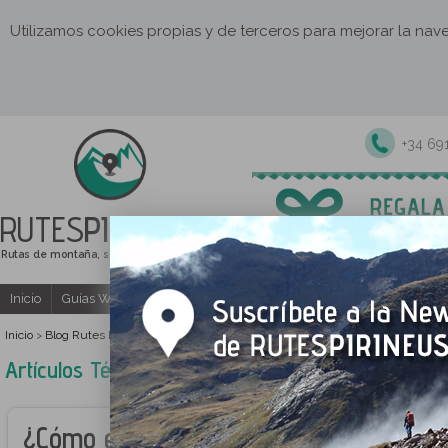
Utilizamos cookies propias y de terceros para mejorar la na
+34 69
RUTES
PIRINEUS
Rutas de montaña, senderismo y excursiones
Inicio
Guías Web y PDF gratuitas
Excursiones y actividades guia
Inicio
Blog Rutes Pirineus
>
>
Artículos Técnicos
Artículos Técnicos
¿Cómo evitar lesiones cuando hacem