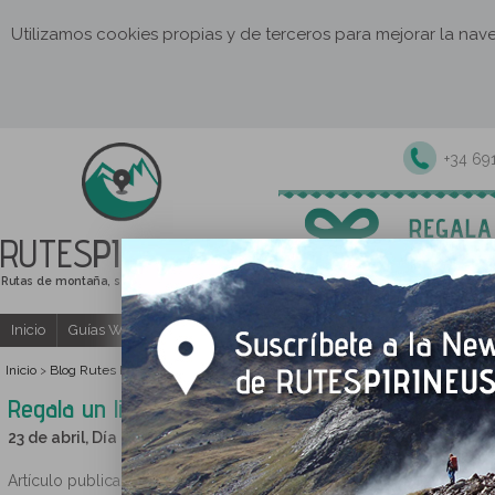
Utilizamos cookies propias y de terceros para mejorar la na
+34 69
RUTES
PIRINEUS
Rutas de montaña, senderismo y excursiones
Inicio
Guías Web y PDF gratuitas
Excursiones y actividades guia
Inicio
Blog Rutes Pirineus
>
>
Regala un libro de montaña por Sant Jordi
Regala un libro de montaña por Sant Jordi
23 de abril, Día Internacional del Libro
Artículo publicado el 16/04/2012 por Xavi Armengol