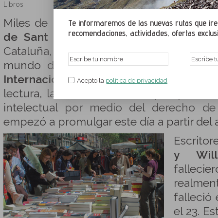
Libros
Miles de personas celebrarán el próxi
Te informaremos de las nuevas rutas que irem
recomendaciones, actividades, ofertas exclusiv
de Sant Jordi
. Una festividad que no
Cataluña, sino que son muchos los punt
mundo donde se celebra. Se conmem
Internacional del Libro
con el objeti
Acepto la
política de privacidad
lectura, la industria editorial y la prote
intelectual por medio del derecho d
empezó a promulgar este día a partir del 
Escrit
y Will
falleci
realme
falleció
el 23. E