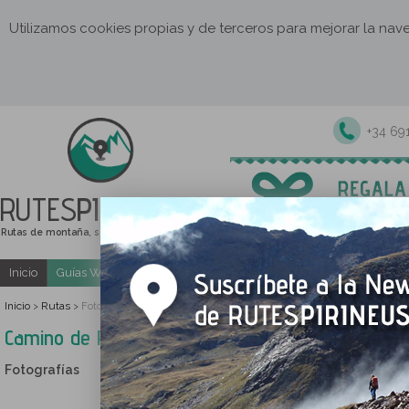
Utilizamos cookies propias y de terceros para mejorar la na
+34 69
RUTES
PIRINEUS
Rutas de montaña, senderismo y excursiones
Inicio
Guías Web y PDF gratuitas
Excursiones y actividades guia
Inicio
Rutas
>
>
Fotografías Camino de Percanela - Les Fonts - Pla del Estany
Camino de Percanela - Les Fonts - Pla del Estan
Fotografías