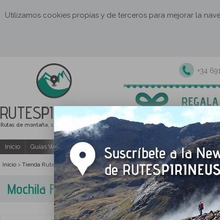
Utilizamos cookies propias y de terceros para mejorar la na
+34 69
RUTES
PIRINEUS
Rutas de montaña, senderismo y excursiones
Inicio
Guías Web y PDF gratuitas
Excursiones y actividades guia
Inicio
Tienda Rutes Pirineus
Mochila Fusion 20L
>
>
Mochila Fusion 20L