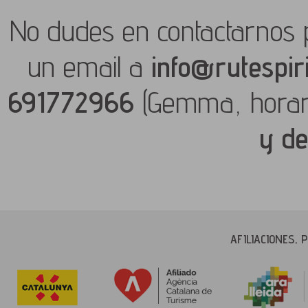
No dudes en contactarnos 
un email a
info@rutespir
691772966
(Gemma, hora
y de
AFILIACIONES,