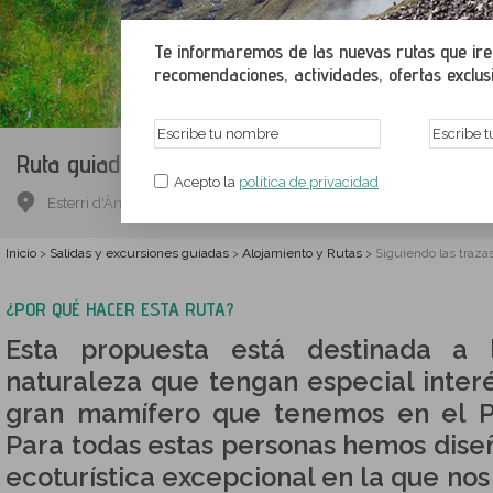
Te informaremos de las nuevas rutas que irem
recomendaciones, actividades, ofertas exclusiv
Ruta guiada.
Siguiendo las trazas de la osa en e
Acepto la
política de privacidad
Esterri d'Àneu, Pallars Sobirà, Lleida
Inicio
Salidas y excursiones guiadas
Alojamiento y Rutas
Siguiendo las trazas
>
>
>
¿POR QUÉ HACER ESTA RUTA?
Esta propuesta está destinada a
naturaleza que tengan especial interé
gran mamífero que tenemos en el Pi
Para todas estas personas hemos dise
ecoturística excepcional en la que nos