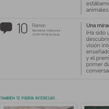
estábamo
animales
10
Ramon
Una mira
Barcelona, Catalunya
¡Ha sido 
2026-06-19 15:05:40
descubrir
visión in
enseñado
y el prem
primer dí
conversac
TAMBIÉN TE PODRÍA INTERESAR...