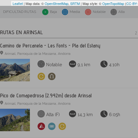
Leaflet
| Map data: ©
OpenStreetMap
,
SRTM
| Map style: ©
OpenTopoMap
(
CC-BY
DIFICULTAD RUTAS
Baja
Media
Notable
Alta
RUTAS EN ARINSAL
2 
Camino de Percanela - Les Fonts - Pla del Estany
Arinsal, Parroquia de la Massana, Andorra
Notable
9,1 km
4:10h
Pico de Comapedrosa (2.942m) desde Arinsal
Arinsal, Parroquia de la Massana, Andorra
Alta (F)
14,3 km
6:05h