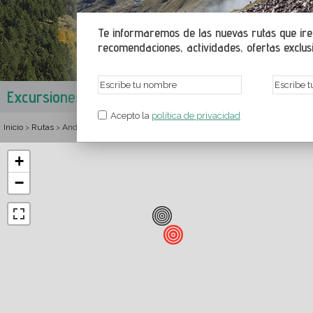
Te informaremos de las nuevas rutas que irem
recomendaciones, actividades, ofertas exclusiv
Excursiones en Arinsal
Parroquia de la Massana
,
Andorra
Acepto la
política de privacidad
Inicio
Rutas
Andorra
Parroquia de la Massana
Rutas y senderismo en Arinsa
>
>
>
>
+
−