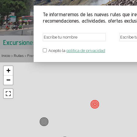
Te informaremos de las nuevas rutas que irem
recomendaciones, actividades, ofertas exclusiv
Excursiones en Ax-les-Thermes
Los Valles de Ax
,
Acepto la
política de privacidad
Inicio
Rutas
Francia
Mediodía-Pirineos
Ariege
Los Valles de Ax
Rutas y 
>
>
>
>
>
>
+
−