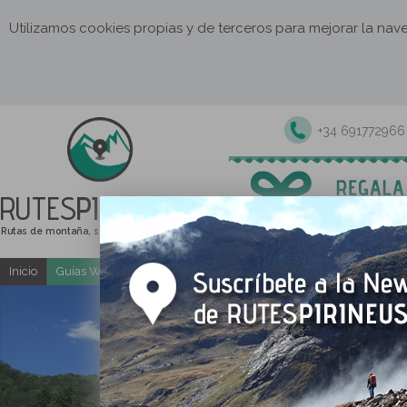
Utilizamos cookies propias y de terceros para mejorar la na
+34 691772966
RUTES
PIRINEUS
Rutas de montaña, senderismo y excursiones
Inicio
Guías Web y PDF gratuitas
Excursiones y actividades guia