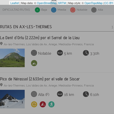
Leaflet
| Map data: ©
OpenStreetMap
,
SRTM
| Map style: ©
OpenTopoMap
(
CC-BY
DIFICULTAD RUTAS
Baja
Media
Notable
Alta
RUTAS EN AX-LES-THERMES
3 
La Dent d'Orlu (2.222m) por el Sarrat de la Llau
Ax-les-Thermes, Los Valles de Ax, Ariege, Mediodía-Pirineos, Francia
Notable
5 km
3:30h
Pico de Nérassol (2.633m) por el valle de Siscar
Ax-les-Thermes, Los Valles de Ax, Ariege, Mediodía-Pirineos, Francia
Alta (F)
16 km
6:10h