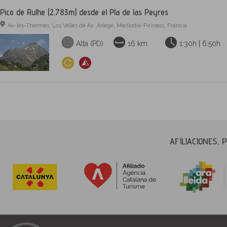
Pico de Rulhe (2.783m) desde el Pla de las Peyres
Ax-les-Thermes, Los Valles de Ax, Ariege, Mediodía-Pirineos, Francia
Alta (PD)
16 km
1:30h | 6:50h
AFILIACIONES,