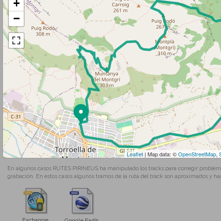
+
−
Leaflet
| Map data: ©
OpenStreetMap
,
En algunos casos RUTES PIRINEUS ha manipulado los tracks para corregir problemas
grabación. En estos casos algunos tramos de la ruta del track son aproximados y ha
Exchange
Google Earth