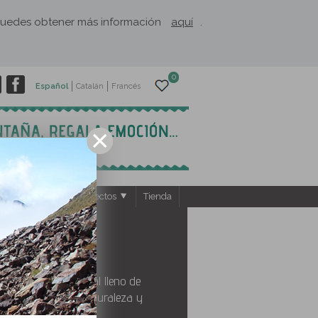
. Puedes obtener más información
aquí
.
0
Español
Catalán
Francés
ntos
El Rusc: Proyectos
Tienda
en un territorio rural lleno de
 disfrutar de la naturaleza y
rimonio histórico