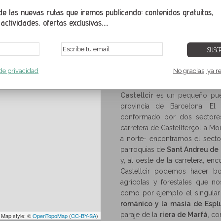
 las nuevas rutas que iremos publicando: contenidos gratuitos,
ctividades, ofertas exclusivas,...
SUSCR
El valle de Marfà
,
Moianès
,
Barcelona
,
Cataluña
,
España
 de privacidad
No gracias, ya r
Moianès
El valle de Marfà
Rutas y senderismo en Castellcir
>
>
Castellcir
es un pequeño pue
provincia de Barcelona. El 
conformado por dos sectores
carretera de Castellterçol a Moi
a norte- encontramos el secto
parroquias de
Sant Andreu de 
y, al oeste de la carretera, e
Castellcir podemos hacer bon
agrícolas y forestales que n
como por ejemplo el singula
románico y la masía de Esp
paraje de la
riera de Marfà
, co
 Map style: ©
OpenTopoMap
(
CC-BY-SA
)