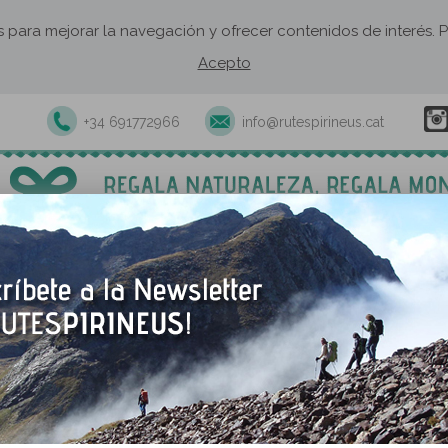
os para mejorar la navegación y ofrecer contenidos de interés
Acepto
+34 691772966
info@rutespirineus.cat
xcursiones y actividades guiadas
Rutas autoguiadas
Establecimie
Castellcir
Un pueblo tranquilo situado 
autenticidad donde podemos
descubrir un interesante pat