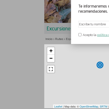
Te informaremos de
recomendaciones, a
Excursiones en Castellcir
Acepto la
política
Inicio
Rutas
España
Cataluña
Barcelona
>
>
>
>
>
+
−
Leaflet
| Map data: ©
OpenStreetMap
,
SRTM
|