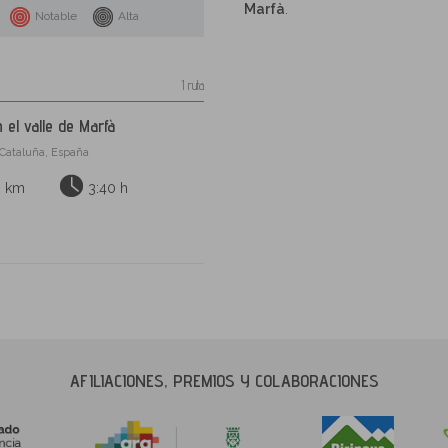
Marfà
.
Notable
Alta
1 ruta
 el valle de Marfà
, Cataluña, España
0 km
3:40 h
AFILIACIONES, PREMIOS Y COLABORACIONES