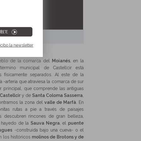
ÍBETE
ecibo la newsletter
blo de la comarca del
Moianés
, en la
término municipal de Castellcir está
 físicamente separados. Al este de la
à -arteria que atraviesa la comarca de sur
r principal, que comprende las antiguas
Castellcir
y de
Santa Coloma Sasserra
,
ncontramos la zona del
valle de Marfà
. En
itas rutas a pie a través de paisajes
os descubren rincones de gran belleza,
r hayedo de la
Sauva Negra
, el
puente
lugues
-construida bajo una cueva- o el
n los históricos
molinos de Brotons y de