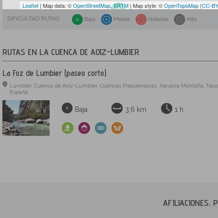
Leaflet
| Map data: ©
OpenStreetMap
,
SRTM
| Map style: ©
OpenTopoMap
(
CC-BY
DIFICULTAD RUTAS
Baja
Media
Notable
Alta
RUTAS EN LA CUENCA DE AOIZ-LUMBIER
La Foz de Lumbier (paseo corto)
Lumbier, Cuenca de Aoiz-Lumbier, Cuencas Prepirenaicas, Navarra Montaña, Nava
España
Baja
3,6 km
1 h
AFILIACIONES,