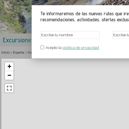
Te informaremos de las nuevas rutas que irem
recomendaciones, actividades, ofertas exclusiv
Excursiones en la Cuenca de Aoiz-Lumbier
C
Acepto la
política de privacidad
Inicio
España
Navarra
Navarra Montaña
Cuencas Prepirenaicas
Rutas y se
>
>
>
>
>
+
−