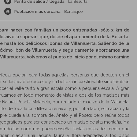
Punto de salida / llegada
La Besurta
Población más cercana
Benasque
 para hacer con familias un poco entrenadas -sólo 3 km de
desnivel a superar- que, desde el aparcamiento de la Besurta,
 hasta los deliciosos ibones de Villamuerta. Saliendo de la
próximo ibón de Villamuerta y seguidamente abordamos una
 Villamuerta. Volvemos al punto de inicio por el mismo camino
rfecta opción para todas aquellas personas que debuten en el
 su facilidad de acceso y su belleza incuestionable sino también
cer el valle tanto a gran escala como a pequeña escala. A gran
sfrutamos en todo momento de vistas a dos de los macizos más
Natural Posets-Maladeta, por un lado el macizo de la Maladeta,
 de toda la cordillera pirenaica, y, por otra lado, el macizo y la
pre queda a la sombra del Aneto y el Posets pero reúne todos
 geográficos para ser considerado un macizo de alta montaña. Y a
orrido tan corto nos puede enseñar tantas cosas del medio que
en glaciar, una laguna, fauna y flora adaptadas a los pisos