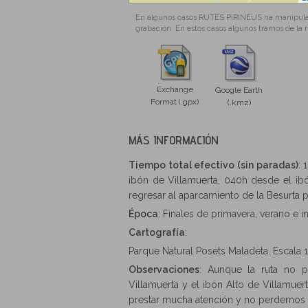
En algunos casos RUTES PIRINEUS ha manipulado 
grabación. En estos casos algunos tramos de la 
Exchange
Google Earth
Format (.gpx)
(.kmz)
MÁS INFORMACIÓN
Tiempo total efectivo (sin paradas)
: 
ibón de Villamuerta, 040h desde el ibó
regresar al aparcamiento de la Besurta
Época
: Finales de primavera, verano e i
Cartografía
:
Parque Natural Posets Maladeta. Escala 1:
Observaciones
: Aunque la ruta no pr
Villamuerta y el ibón Alto de Villamu
prestar mucha atención y no perdernos 