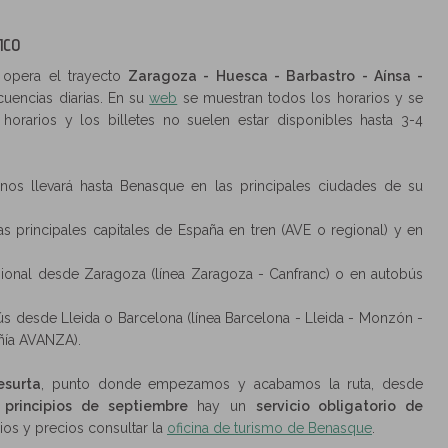
ICO
opera el trayecto
Zaragoza - Huesca - Barbastro - Aínsa -
cuencias diarias. En su
web
se muestran todos los horarios y se
 horarios y los billetes no suelen estar disponibles hasta 3-4
nos llevará hasta Benasque en las principales ciudades de su
s principales capitales de España en tren (AVE o regional) y en
ional desde Zaragoza (línea Zaragoza - Canfranc) o en autobús
s desde Lleida o Barcelona (línea Barcelona - Lleida - Monzón -
ñía AVANZA).
esurta
, punto donde empezamos y acabamos la ruta, desde
y principios de septiembre
hay un
servicio obligatorio de
ios y precios consultar la
oficina de turismo de Benasque
.