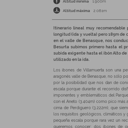
Altitud mínima
1.900m
Altitud máxima
2.081m
Itinerario lineal muy recomendable
longitud (ida y vuelta) pero 185m de 
en el valle de Benasque, nos conduce
Besurta subimos primero hasta el 
subida exigente hasta el ibón Alto de
utilizado en la ida.
Los ibones de Villamuerta son una pe
aragonés valle de Benasque, no sólo por
por la posibilidad que nos dan de cono
escala porque durante el recorrido di
imponentes y emblemáticos del Parque 
con el Aneto (3.404m) como pico más alto
cima de Perdiguero (3.222m), que siem
los requisitos geológicos, climáticos y
pequeña escala porque rara vez un rec
queremos conocer: dos ibones de orig