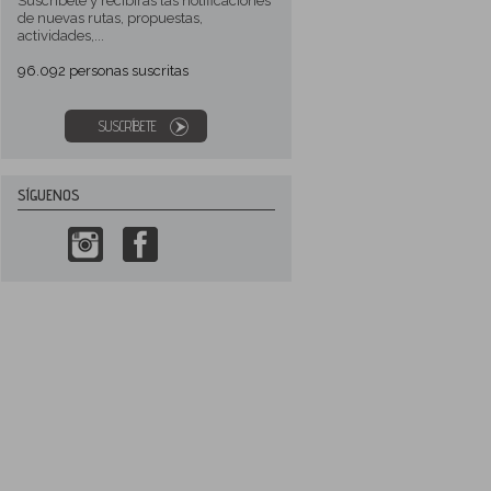
Suscríbete y recibirás las notificaciones
de nuevas rutas, propuestas,
actividades,...
96.092
personas suscritas
SUSCRÍBETE
SÍGUENOS