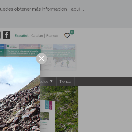
. Puedes obtener más información
aquí
.
0
Español
Catalán
Francés
ntos
El Rusc: Proyectos
Tienda