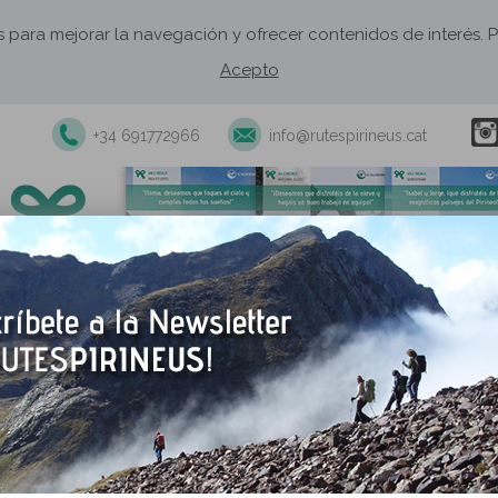
os para mejorar la navegación y ofrecer contenidos de interés
Acepto
+34 691772966
info@rutespirineus.cat
xcursiones y actividades guiadas
Rutas autoguiadas
Establecimie