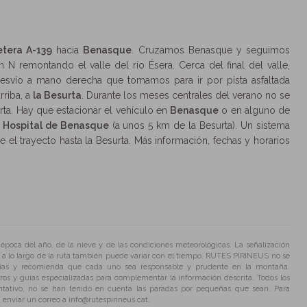
etera A-139
hacia
Benasque
. Cruzamos Benasque y seguimos
 N remontando el valle del río Ésera. Cerca del final del valle,
desvío a mano derecha que tomamos para ir por pista asfaltada
rriba, a
la Besurta
. Durante los meses centrales del verano no se
rta. Hay que estacionar el vehículo en
Benasque
o en alguno de
l
Hospital de Benasque
(a unos 5 km de la Besurta). Un sistema
 el trayecto hasta la Besurta. Más información, fechas y horarios
poca del año, de la nieve y de las condiciones meteorológicas. La señalización
 a lo largo de la ruta también puede variar con el tiempo. RUTES PIRINEUS no se
uías y recomienda que cada uno sea responsable y prudente en la montaña.
os y guías especializadas para complementar la información descrita. Todos los
ntativo, no se han tenido en cuenta las paradas por pequeñas que sean. Para
enviar un correo a info@rutespirineus.cat.