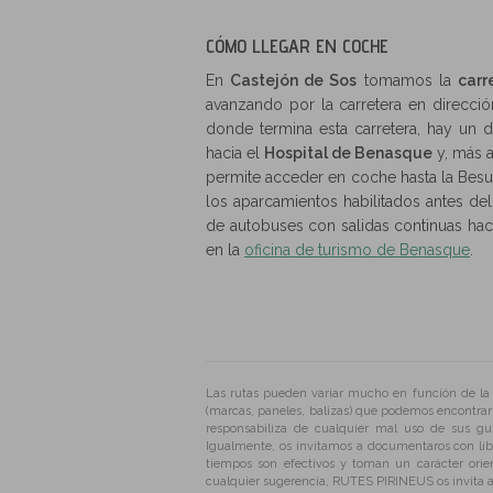
CÓMO LLEGAR EN COCHE
En
Castejón de Sos
tomamos la
carr
avanzando por la carretera en dirección
donde termina esta carretera, hay un 
hacia el
Hospital de Benasque
y, más a
permite acceder en coche hasta la Besu
los aparcamientos habilitados antes de
de autobuses con salidas continuas hace
en la
oficina de turismo de Benasque
.
Las rutas pueden variar mucho en función de la é
(marcas, paneles, balizas) que podemos encontrar
responsabiliza de cualquier mal uso de sus g
Igualmente, os invitamos a documentaros con libr
tiempos son efectivos y toman un carácter orie
cualquier sugerencia, RUTES PIRINEUS os invita a 