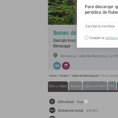
Para descargar gr
periódica de Rutes
Ibones de Villamuerta desd
Acepto la
política
Descubrimos dos preciosos ibones de
Benasque
Benasque
Valle de Benasque
La Ri
,
,
Inicio
Rutas
Valle de Benasque
Ruta desde 
>
>
>
Ficha y mapas
Recorrido
Lugares de interés
Fotos
Dificultad
Baja
Distancia total
2,8 km