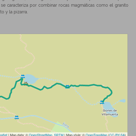
e se caracteriza por combinar rocas magmáticas como el granito
 y la pizarra.
eaflet
| Map data: ©
OpenStreetMap
,
SRTM
| Map style: ©
OpenTopoMap
(
CC-BY-SA
)