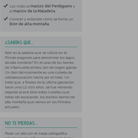
Las vistas al
macizo del Perdiguero
y
al
macizo de la Maladeta
.
Conocer y entender cómo se forma un
ibón de alta montaña
.
¿SABÍAS QUE...
Ibón es la palabra que se utiliza en el
Pirineo aragonés para denominar los lagos
de alta montaña? En el caso de los ibones
de Villamuerta ambos son de origen glaciar.
Un ibón técnicamente es una cubeta de
sobreexcavación hecha por el hielo. Un
hielo que, a finales de la última glaciación,
hace unos 12.000 años, se fue retirando,
dejando al aire libre estas cubetas que
había ido excavando, los bonitos ibones de
alta montaña que vemos en los Pirineos
actuales.
NO TE PIERDAS...
Pasar un rato con el mapa cartográfico