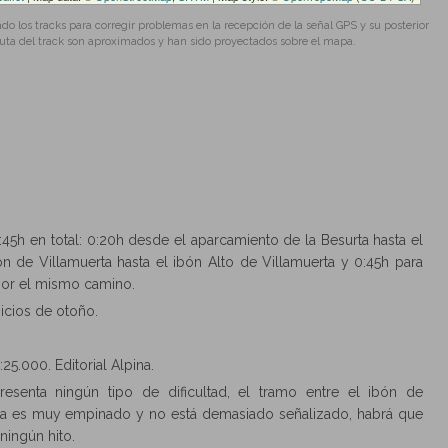
los tracks para corregir problemas en la recepción de la señal GPS y su posterior
ruta del track son aproximados y han sido proyectados sobre el mapa.
1:45h en total: 0:20h desde el aparcamiento de la Besurta hasta el
n de Villamuerta hasta el ibón Alto de Villamuerta y 0:45h para
 por el mismo camino.
nicios de otoño.
25.000. Editorial Alpina.
esenta ningún tipo de dificultad, el tramo entre el ibón de
erta es muy empinado y no está demasiado señalizado, habrá que
ningún hito.