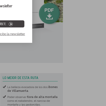
wsletter
ÍBETE
ecibo la newsletter
LO MEJOR DE ESTA RUTA
La belleza evocadora de los dos
ibones
de Villamuerta
.
Poder observar
flora de alta montaña
como el rododendro, el narciso de
montaña y las pastorcillas.