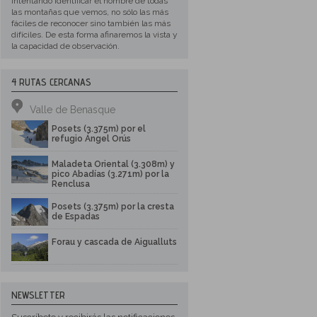
intentando identificar el nombre de todas
las montañas que vemos, no sólo las más
fáciles de reconocer sino también las más
difíciles. De esta forma afinaremos la vista y
la capacidad de observación.
4 RUTAS CERCANAS
Valle de Benasque
Posets (3.375m) por el
refugio Ángel Orús
Maladeta Oriental (3.308m) y
pico Abadías (3.271m) por la
Renclusa
Posets (3.375m) por la cresta
de Espadas
Forau y cascada de Aigualluts
NEWSLETTER