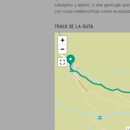
subalpino y alpino, y una geología qu
con rocas metamórficas como el esquisto
TRACK DE LA RUTA
+
−
L