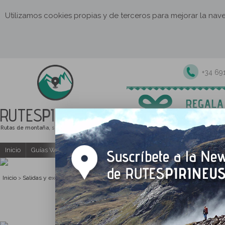
Utilizamos cookies propias y de terceros para mejorar la na
+34 69
RUTES
PIRINEUS
Rutas de montaña, senderismo y excursiones
Inicio
Guías Web y PDF gratuitas
Excursiones y actividades guia
Inicio
Salidas y excursiones guiadas
Vales Regalo
Vale Regalo
>
>
>