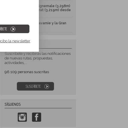
Del Gran Vignemale (3.298m)
al Montferrat (3.219m) desde
Ossoue
Circo de Gavarnie y la Gran
Cascada
ÍBETE
ecibo la newsletter
NEWSLETTER
Suscríbete y recibirás las notificaciones
de nuevas rutas, propuestas,
actividades,...
96.109
personas suscritas
SUSCRÍBETE
SÍGUENOS