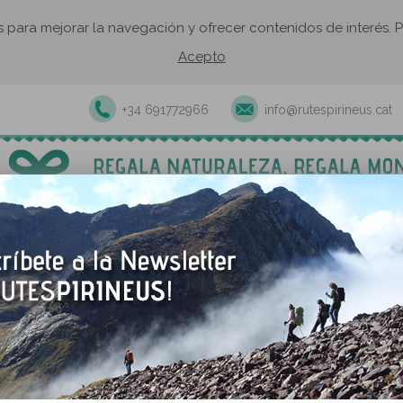
os para mejorar la navegación y ofrecer contenidos de interés
Acepto
+34 691772966
info@rutespirineus.cat
xcursiones y actividades guiadas
Rutas autoguiadas
Establecimie
) desde el collado de Tentes
e el collado de Tentes
VOLVER A LA RUTA