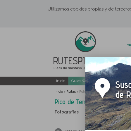
Utilizamos cookies propias y de tercer
RUTES
PIRINEUS
Rutas de montaña, senderismo y excursiones
Inicio
Guías Web y PDF gratuitas
E
Inicio
Rutas
>
>
Fotografías Pico de Tentes (2.322m
Pico de Tentes (2.322m) desd
Fotografías