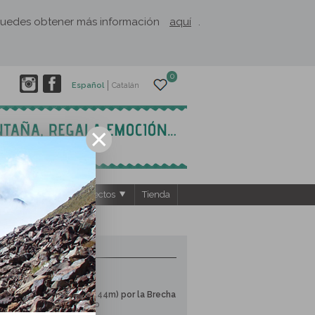
. Puedes obtener más información
aquí
.
0
Español
Catalán
ntos
El Rusc: Proyectos
Tienda
3 RUTAS CERCANAS
Pays Toy
Taillón (3.144m) por la Brecha
de Rolando