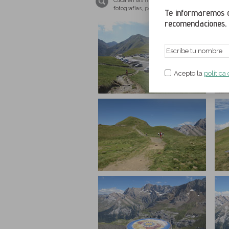
Clica en las miniaturas para ampliar las im
fotografías, por favor, ten tu navegador we
Te informaremos de
recomendaciones, a
Acepto la
política