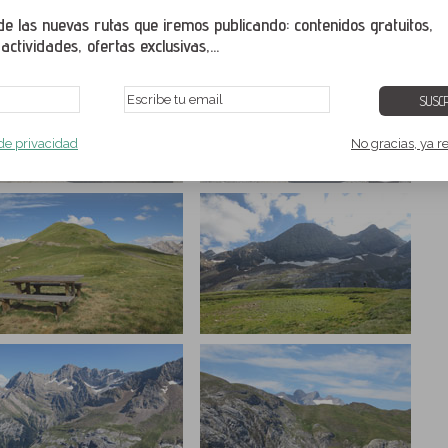
ágenes a tamaño pantalla completa. Para ver correctamente la galeria de
b actualizado con una de sus últimas versiones.
 las nuevas rutas que iremos publicando: contenidos gratuitos,
ctividades, ofertas exclusivas,...
SUSCR
 de privacidad
No gracias, ya r