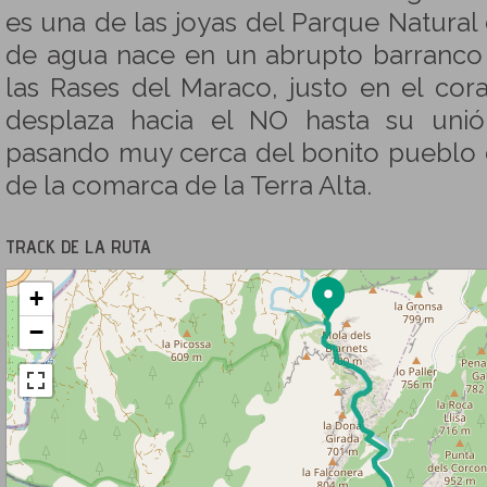
es una de las joyas del Parque Natural 
de agua nace en un abrupto barranco 
las Rases del Maraco, justo en el cor
desplaza hacia el NO hasta su unió
pasando muy cerca del bonito pueblo d
de la comarca de la Terra Alta.
TRACK DE LA RUTA
+
−