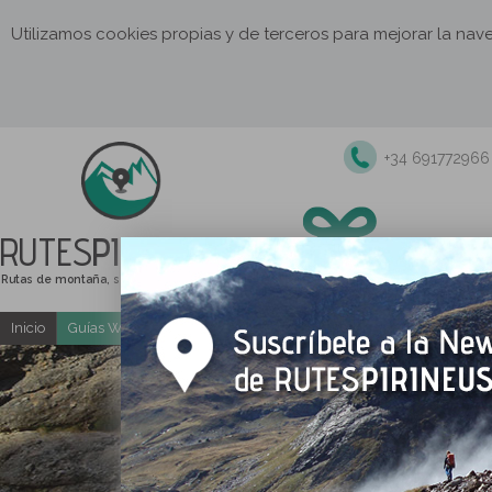
Utilizamos cookies propias y de terceros para mejorar la na
+34 691772966
RUTES
PIRINEUS
Rutas de montaña, senderismo y excursiones
Inicio
Guías Web y PDF gratuitas
Excursiones y actividades guia