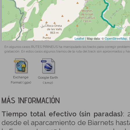
Leaflet
| Map data: ©
OpenStreetMap
,
En algunos casos RUTES PIRINEUS ha manipulado los tracks para corregir problemas
grabación. En estos casos algunos tramos de la ruta del track son aproximados y ha
Exchange
Google Earth
Format (.gpx)
(.kmz)
MÁS INFORMACIÓN
Tiempo total efectivo (sin paradas)
: 
desde el aparcamiento de Biarnets hast