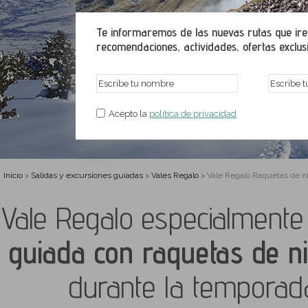
Te informaremos de las nuevas rutas que irem
recomendaciones, actividades, ofertas exclusiv
Acepto la
política de privacidad
Inicio
Salidas y excursiones guiadas
Vales Regalo
Vale Regalo Raquetas de n
>
>
>
Vale Regalo especialment
guiada con raquetas de n
durante la temporada