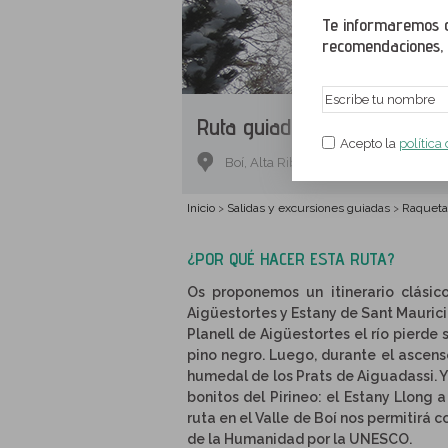
Te informaremos de
recomendaciones, a
Ruta guiada.
Aigüestortes y
Acepto la
política
Boí, Alta Ribagorza, Lérida
Inicio
Salidas y excursiones guiadas
Raqueta
>
>
¿POR QUÉ HACER ESTA RUTA?
Os proponemos un itinerario clásic
Aigüestortes y Estany de Sant Maurici
Planell de Aigüestortes el río pierd
pino negro. Luego, durante el ascens
humedal de los Prats de Aiguadassi. 
bonitos del Pirineo: el Estany Llong a
ruta en el Valle de Boí nos permitirá 
de la Humanidad por la UNESCO.