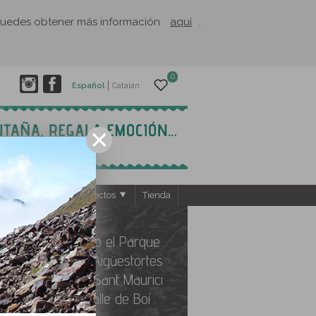
. Puedes obtener más información
aquí
.
0
Español
Catalán
ntos
El Rusc: Proyectos
Tienda
Descubriendo el Parque
Nacional de Aigüestortes
y Estany de Sant Maurici
desde el valle de Boí