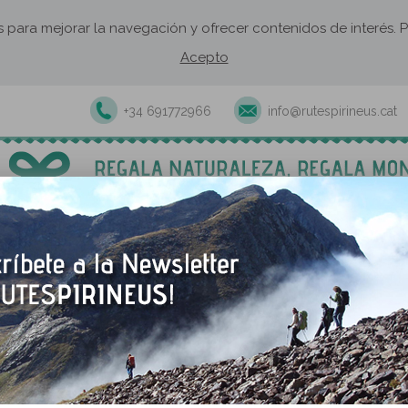
os para mejorar la navegación y ofrecer contenidos de interés
Acepto
+34 691772966
info@rutespirineus.cat
xcursiones y actividades guiadas
Rutas autoguiadas
Establecimie