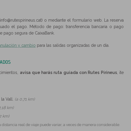
(info@rutespirineus.cat) o mediante el formulario web. La reserva
ctuado el pago. Método de pago: transferencia bancaria o pago
 de pago segura de CaixaBank.
anulación y cambio
para las salidas organizadas de un día.
DADOS
ecimientos,
avisa que harás ruta guiada con Rutes Pirineus
, ¡te
l la Vall.
(a 0,71 km)
2,18 km)
32 km)
a distancia real de viaje puede variar, a veces de manera considerable.