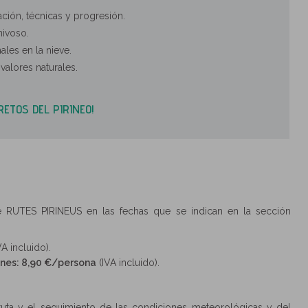
ización, técnicas y progresión.
nivoso.
ales en la nieve.
 valores naturales.
RETOS DEL PIRINEO!
 RUTES PIRINEUS en las fechas que se indican en la sección
VA incluido).
ones: 8,90 €/persona
(IVA incluido).
 ruta y el seguimiento de las condiciones meteorológicas y del