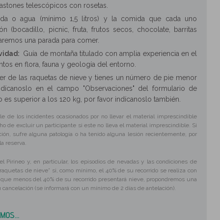
bastones telescópicos con rosetas.
ida o agua (mínimo 1,5 litros) y la comida que cada uno
 (bocadillo, picnic, fruta, frutos secos, chocolate, barritas
o haremos una parada para comer.
ividad:
Guía de montaña titulado con amplia experiencia en el
os en flora, fauna y geología del entorno.
iler de las raquetas de nieve y tienes un número de pie menor
dícanoslo en el campo "Observaciones" del formulario de
so es superior a los 120 kg, por favor indícanoslo también.
e de los incidentes ocasionados por no llevar el material imprescindible
o de excluir un participante si este no lleva el material imprescindible. Si
ón, sufre alguna patología o ha tenido alguna lesión recientemente, por
a reserva.
el Pirineo y, en particular, los episodios de nevadas y las condiciones de
raquetas de nieve” si, como mínimo, el 40% de su recorrido se realiza con
s que menos del 40% de su recorrido presentará nieve, propondremos una
su cancelación (se informará con un mínimo de 2 días de antelación).
OS...