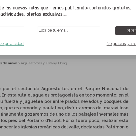
 las nuevas rutas que iremos publicando: contenidos gratuitos,
ctividades, ofertas exclusivas,...
SUSCR
 Estany Llong
 de privacidad
No gracias, ya r
s de nieve
Aigüestortes y Estany Llong
>
o por el sector de Aigüestortes en el Parque Nacional de
. En esta ruta el agua es protagonista en todo momento: en el
e su fuerza y juguetea por entre prados nevados y bosques de
o, que es cómodo y paulatino, disfrutaremos del maravilloso
Y finalmente gozaremos de uno de los paisajes invernales más
 los pies del Portarró d'Espot. Por si fuera poco, realizar esta
conocer las iglesias románicas del valle, declaradas Patrimonio