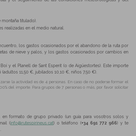
e montaña titulado).
es realizadas en el medio natural.
encuentro, los gastos ocasionados por el abandono de la ruta por
quetas de nieve y palos, y los gastos ocasionados por cambios en
 Boí y el Planell de Sant Esperit (o de Aigüestortes). Este importe
(adultos 11,50 €, jubilados 10,10 €, niños 7,50 €).
izarse la actividad es de 4 personas. En caso de no poderse formar el
00% del importe. Para grupos de 7 personas o más, por favor solicitar
ad en formato de grupo privado (un guía para vosotros solos y
ail (
info@rutespirineus.cat
) o teléfono (
+34 691 772 966
) y te
.