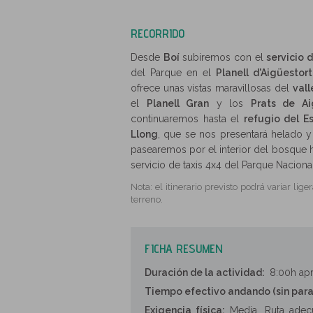
RECORRIDO
Desde
Boí
subiremos con el
servicio 
del Parque en el
Planell d'Aigüestor
ofrece unas vistas maravillosas del
vall
el
Planell Gran
y los
Prats de Ai
continuaremos hasta el
refugio del E
Llong
, que se nos presentará helado y
pasearemos por el interior del bosque 
servicio de taxis 4x4 del Parque Nacional
Nota: el itinerario previsto podrá variar l
terreno.
FICHA RESUMEN
Duración de la actividad:
8:00h apr
Tiempo efectivo andando (sin para
Exigencia física:
Media. Ruta adec