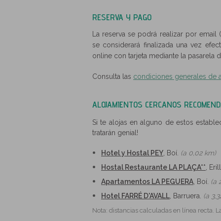
RESERVA Y PAGO
La reserva se podrá realizar por email 
se considerará finalizada una vez efe
online con tarjeta mediante la pasarela
Consulta las
condiciones generales de 
ALOJAMIENTOS CERCANOS RECOMEN
Si te alojas en alguno de estos establ
tratarán genial!
Hotel y Hostal PEY
, Boí.
(a 0,02 km)
Hostal Restaurante LA PLAÇA**
, Eril
Apartamentos LA PEGUERA
, Boí.
(a 
Hotel FARRÉ D'AVALL
, Barruera.
(a 3,
Nota: distancias calculadas en línea recta. L