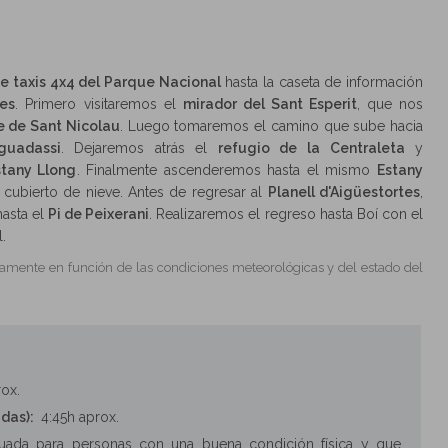
de taxis 4x4 del Parque Nacional
hasta la caseta de información
tes
. Primero visitaremos el
mirador del Sant Esperit
, que nos
e de Sant Nicolau
. Luego tomaremos el camino que sube hacia
guadassi
. Dejaremos atrás el
refugio de la Centraleta
y
stany Llong
. Finalmente ascenderemos hasta el mismo
Estany
 cubierto de nieve. Antes de regresar al
Planell d'Aigüestortes
,
hasta el
Pi de Peixerani
. Realizaremos el regreso hasta Boí con el
.
igeramente en función de las condiciones meteorológicas y del estado del
ox.
das):
4:45h aprox.
uada para personas con una buena condición física y que