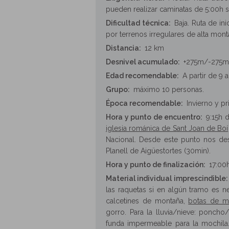
pueden realizar caminatas de 5:00h 
Dificultad técnica:
Baja. Ruta de ini
por terrenos irregulares de alta mont
Distancia:
12 km
Desnivel acumulado:
+275m/-275m
Edad recomendable:
A partir de 9 
Grupo:
máximo 10 personas
.
Época recomendable:
Invierno y pr
Hora y punto de encuentro:
9:15h 
iglesia románica de Sant Joan de Boí
Nacional. Desde este punto nos des
Planell de Aigüestortes (30min).
Hora y punto de finalización:
17:00h
Material individual imprescindible:
las raquetas si en algún tramo es n
calcetines de montaña,
botas de m
gorro. Para la lluvia/nieve: ponch
funda impermeable para la mochila. 