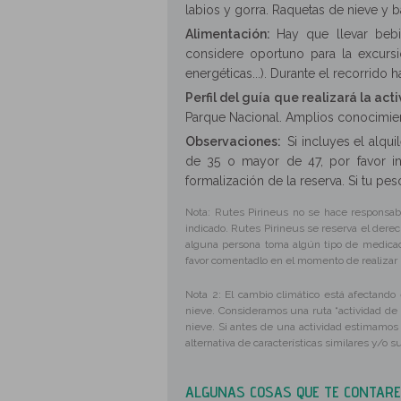
labios y gorra. Raquetas de nieve y 
Alimentación:
Hay que llevar beb
considere oportuno para la excursión
energéticas...). Durante el recorrid
Perfil del guía que realizará la act
Parque Nacional. Amplios conocimient
Observaciones:
Si incluyes el alqu
de 35 o mayor de 47, por favor in
formalización de la reserva. Si tu pe
Nota: Rutes Pirineus no se hace responsabl
indicado. Rutes Pirineus se reserva el derech
alguna persona toma algún tipo de medicaci
favor comentadlo en el momento de realizar l
Nota 2: El cambio climático está afectando 
nieve. Consideramos una ruta “actividad de 
nieve. Si antes de una actividad estimamo
alternativa de características similares y/o 
ALGUNAS COSAS QUE TE CONTAREM