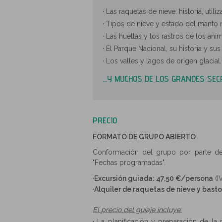
· Las raquetas de nieve: historia, util
· Tipos de nieve y estado del manto 
· Las huellas y los rastros de los anim
· El Parque Nacional, su historia y sus
· Los valles y lagos de origen glacial.
...Y MUCHOS DE LOS GRANDES SEC
PRECIO
FORMATO DE GRUPO ABIERTO
Conformación del grupo por parte de
"Fechas programadas".
·
Excursión guiada: 47,50 €/persona
(I
·
Alquiler de raquetas de nieve y bast
El precio del guiaje incluye:
· La planificación y preparación de la