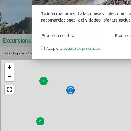
Te informaremos de las nuevas rutas que irem
recomendaciones, actividades, ofertas exclusiv
Excursiones en Sant Llorenç del Munt i l'Obac - E
Acepto la
política de privacidad
Inicio
España
Cataluña
Barcelona
Bajo Llobregat
Rutas y senderismo en San
>
>
>
>
>
+
−