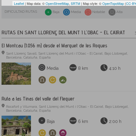
Leaflet
| Map data: ©
OpenStreetMap
,
SRTM
| Map style: ©
OpenTopoMap
(
CC-BY
DIFICULTAD RUTAS
Baja
Media
Notable
Alta
RUTAS EN SANT LLORENÇ DEL MUNT I L'OBAC - EL CAIRAT
3
El Montcau (1.056 m) desde el Marquet de les Roques
Sant Llorenç Savall, Sant Llorenç del Munt i l'Obac - El Cairat, Bajo Llobregat,
Barcelona, Cataluña, España
Media
8 km
4:10 h
Ruta a las Tinas del valle del Flequer
Rocafort y Vilumara, Sant Llorenç del Munt i l'Obac - El Cairat, Bajo Llobregat,
Barcelona, Cataluña, España
Baja
6 km
2:00 h