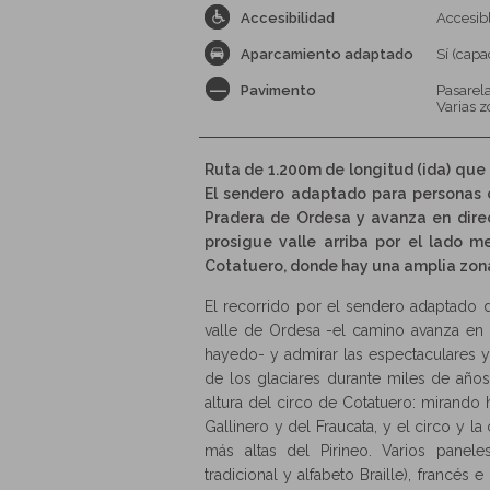
Accesibilidad
Accesib
Aparcamiento adaptado
Sí (capa
Pavimento
Pasarel
Varias z
Ruta de 1.200m de longitud (ida) que 
El sendero adaptado para personas 
Pradera de Ordesa y avanza en direc
prosigue valle arriba por el lado me
Cotatuero, donde hay una amplia zon
El recorrido por el sendero adaptado d
valle de Ordesa -el camino avanza en 
hayedo- y admirar las espectaculares y
de los glaciares durante miles de años
altura del circo de Cotatuero: mirando
Gallinero y del Fraucata, y el circo y 
más altas del Pirineo. Varios panele
tradicional y alfabeto Braille), francé