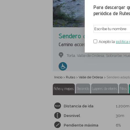
Para descargar gr
periódica de Rutes
Sendero adaptado de la P
Acepto la
política
Camino accesible para personas con
Torla
Valle de Ordesa
Sobrarbe
Hue
,
,
,
Inicio
Rutas
Valle de Ordesa
Sendero adapta
>
>
>
Ficha y mapas
Recorrido
Lugares de interés
Fotos
Distancia de ida
1.200m
Desnivel
30m
Pendiente máxima
6%