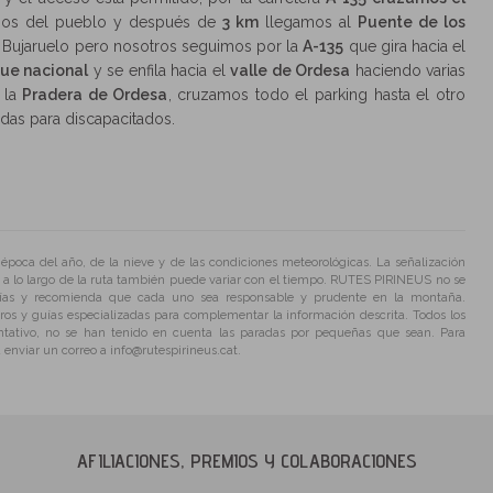
imos del pueblo y después de
3 km
llegamos al
Puente de los
de Bujaruelo pero nosotros seguimos por la
A-135
que gira hacia el
ue nacional
y se enfila hacia el
valle de Ordesa
haciendo varias
 la
Pradera de Ordesa
, cruzamos todo el parking hasta el otro
das para discapacitados.
poca del año, de la nieve y de las condiciones meteorológicas. La señalización
 a lo largo de la ruta también puede variar con el tiempo. RUTES PIRINEUS no se
uías y recomienda que cada uno sea responsable y prudente en la montaña.
os y guías especializadas para complementar la información descrita. Todos los
ntativo, no se han tenido en cuenta las paradas por pequeñas que sean. Para
enviar un correo a info@rutespirineus.cat.
AFILIACIONES, PREMIOS Y COLABORACIONES