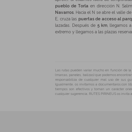
pueblo de Torla
en dirección N. Sal
Navarros
. Hacia el N se abre el valle 
E, cruza las
puertas de acceso al parq
lazadas. Después de
5 km
, llegamos a
extremo y llegamos a las plazas reserva
Las rutas pueden variar mucho en función de la é
(marcas, paneles, balizas) que podemos encontrar
responsabiliza de cualquier mal uso de sus g
Igualmente, os invitamos a documentaros con libr
tiempos son efectivos y toman un carácter orie
cualquier sugerencia, RUTES PIRINEUS os invita a 