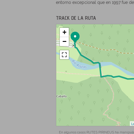
entorno excepcional que en 1997 fue d
TRACK DE LA RUTA
+
−
L
En algunos casos RUTES PIRINEUS ha manipulado 