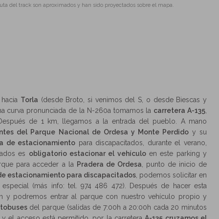
ruta del track son aproximados y han sido proyectados sobre el mapa.
hacia
Torla
(desde Broto, si venimos del S, o desde Biescas y
 una curva pronunciada de la N-260a tomamos la
carretera A-135
,
Después de 1 km, llegamos a la entrada del pueblo. A mano
antes del Parque Nacional de Ordesa y Monte Perdido
y su
ta de estacionamiento
para discapacitados, durante el verano,
alados es
obligatorio estacionar el vehículo
en este parking y
arque para acceder a la
Pradera de Ordesa
, punto de inicio de
 de estacionamiento para discapacitados
, podemos solicitar en
n especial (más info: tel. 974 486 472). Después de hacer esta
ión y podremos entrar al parque con nuestro vehículo propio y
utobuses
del parque (salidas de 7:00h a 20:00h cada 20 minutos
 y el acceso está permitido, por la carretera
A-135 cruzamos el