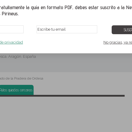
atuitamente la guía en formato PDF, debes estar suscrito a la Ne
 Pirineus.
SUSCR
radera de Ordesa
 de privacidad
No gracias, ya r
 movilidad reducida en el valle de Ordesa
sca
Aragón
España
,
,
do de la Pradera de Ordesa
Rutas guiadas cercanas