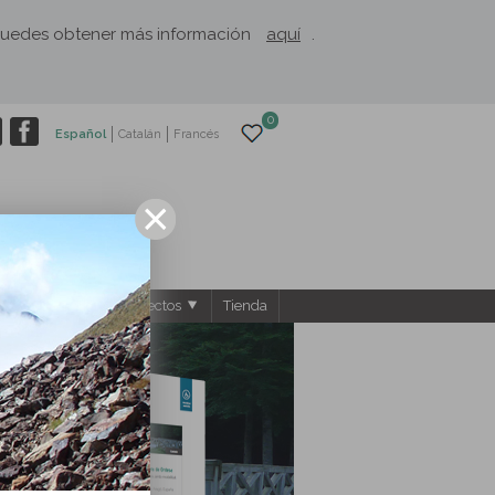
. Puedes obtener más información
aquí
.
0
Español
Catalán
Francés
ntos
El Rusc: Proyectos
Tienda