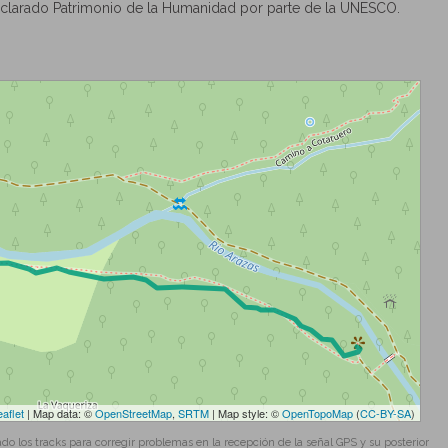
eclarado Patrimonio de la Humanidad por parte de la UNESCO.
eaflet
| Map data: ©
OpenStreetMap
,
SRTM
| Map style: ©
OpenTopoMap
(
CC-BY-SA
)
los tracks para corregir problemas en la recepción de la señal GPS y su posterior