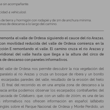
le sin acompañante.
cidad 4 vehículos).
a de tierra y hormigón con rodapié y de 1m de anchura mínima.
onas de descanso a lo largo del camino.
remonta el valle de Ordesa siguiendo el cauce del río Arazas.
con movilidad reducida del valle de Ordesa comienza en la
ción E remontando el valle. El camino cruza el río Arazas y
ridional del valle hasta que llega a la altura del circo de
a de descanso con paneles informativos.
el valle de Ordesa nos permite descubrir la rica vegetación del
paralelo al río Arazas y cruza un bosque de ribera y un bonito
 escarpadas paredes del valle, resultado de la erosión del hielo
. El final del recorrido es en una amplia zona de descanso a la
 hacia arriba podemos observar los escarpados contrafuertes del
la cascada de Cotatuero, que, con un salto de 200m, es una de las
s informativos nos ofrecen información en español (alfabeto
s e inglés sobre el Parque Nacional de Ordesa y Monte Perdido, un