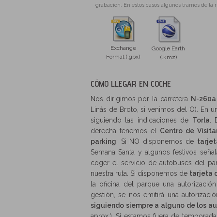
grabación. En estos casos algunos tramos de la 
Exchange
Google Earth
Format (.gpx)
(.kmz)
CÓMO LLEGAR EN COCHE
Nos dirigimos por la carretera
N-260a
Linás de Broto, si venimos del O). En
siguiendo las indicaciones de
Torla
. 
derecha tenemos el
Centro de Visit
parking
. Si NO disponemos de
tarje
Semana Santa y algunos festivos señ
coger el servicio de autobuses del p
nuestra ruta. Si disponemos de
tarjeta
la oficina del parque una autorizació
gestión, se nos emitirá una autorizac
siguiendo siempre a alguno de los a
aprox.). Si estamos fuera de temporada