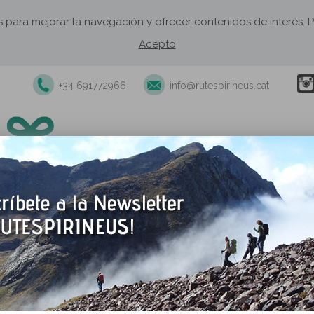
os para mejorar la navegación y ofrecer contenidos de interés
Acepto
+34 691772966
info@rutespirineus.cat
xcursiones y actividades guiadas
Rutas autoguiadas
Establecimie