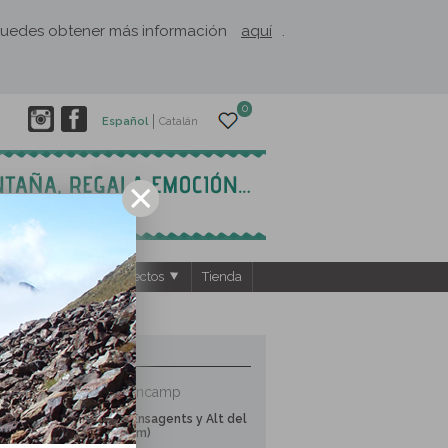
. Puedes obtener más información
aquí
.
0
Español
Catalán
ntos
El Rusc: Proyectos
Tienda
5 RUTAS CERCANAS
Parroquia de Encamp
Lagos de Ensagents y Alt del
Griu (2.879m)