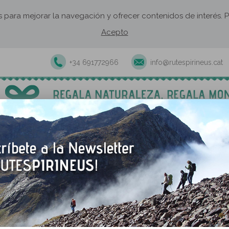
os para mejorar la navegación y ofrecer contenidos de interés
Acepto
+34 691772966
info@rutespirineus.cat
xcursiones y actividades guiadas
Rutas autoguiadas
Establecimie
y picos de Envalira (2.823m y 2.818m)
s de Envalira (2.823m y 2.818m)
VOLVER A LA RUTA