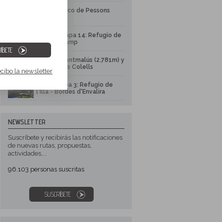
Lagos y circo de Pessons
GR 11 - Etapa 14: Refugio de
l'Illa - Encamp
ÍBETE
Pico de Montmalús (2.781m) y
circo de los Colells
ecibo la newsletter
GRP - Etapa 3: Refugio de
l'Illa - Bordes d'Envalira
NEWSLETTER
Suscríbete y recibirás las notificaciones
de nuevas rutas, propuestas,
actividades,...
96.103
personas suscritas
SUSCRÍBETE