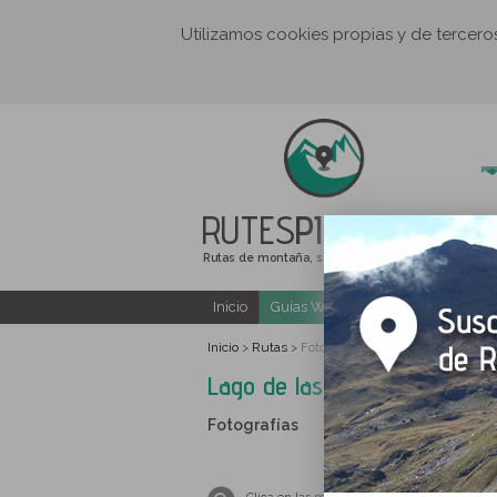
Utilizamos cookies propias y de tercer
RUTES
PIRINEUS
Rutas de montaña, senderismo y excursiones
Inicio
Guías Web y PDF gratuitas
E
Inicio
Rutas
>
>
Fotografías Lago de las Abelletes 
Lago de las Abelletes y pico
Fotografías