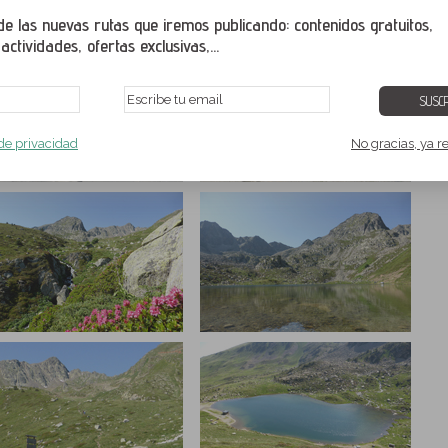
ágenes a tamaño pantalla completa. Para ver correctamente la galeria de
b actualizado con una de sus últimas versiones.
 las nuevas rutas que iremos publicando: contenidos gratuitos,
ctividades, ofertas exclusivas,...
SUSCR
 de privacidad
No gracias, ya r