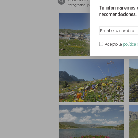
Clica en las miniaturas para ampliar las im
fotografías, por favor, ten tu navegador we
Te informaremos de
recomendaciones, a
Acepto la
política