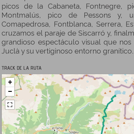
picos de la Cabaneta, Fontnegre, pi
Montmalús, pico de Pessons y, u
Comapedrosa, Fontblanca, Serrera, Es
cruzamos el paraje de Siscarró y, final
grandioso espectáculo visual que nos
Juclà y su vertiginoso entorno granítico.
TRACK DE LA RUTA
+
−