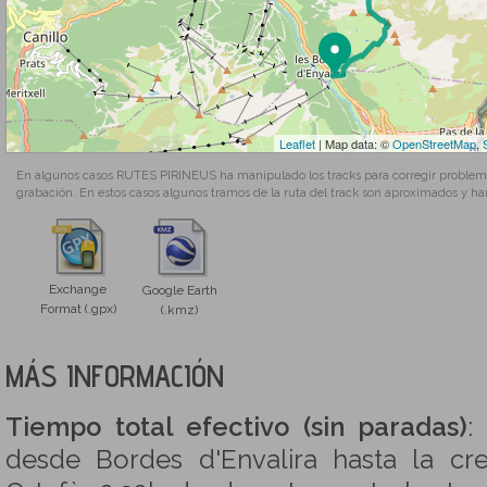
Leaflet
| Map data: ©
OpenStreetMap
,
En algunos casos RUTES PIRINEUS ha manipulado los tracks para corregir problemas
grabación. En estos casos algunos tramos de la ruta del track son aproximados y ha
Exchange
Google Earth
Format (.gpx)
(.kmz)
MÁS INFORMACIÓN
Tiempo total efectivo (sin paradas)
:
desde Bordes d'Envalira hasta la cr