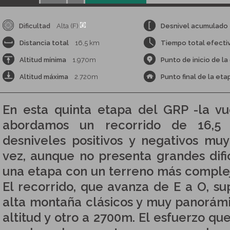
Dificultad
Alta (F)
Desnivel acumulado
Distancia total
16,5 km
Tiempo total efecti
Altitud mínima
1.970m
Punto de inicio de la
Altitud máxima
2.720m
Punto final de la eta
En esta quinta etapa del GRP -la vu
abordamos un recorrido de 16,5
desniveles positivos y negativos muy
vez, aunque no presenta grandes difi
una etapa con un terreno más complej
El recorrido, que avanza de E a O, s
alta montaña clásicos y muy panorám
altitud y otro a 2700m. El esfuerzo qu