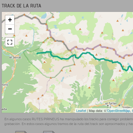
TRACK DE LA RUTA
+
−
Leaflet
| Map data: ©
OpenStreetMap
,
En algunos casos RUTES PIRINEUS ha manipulado los tracks para corregir problemas
grabación. En estos casos algunos tramos de la ruta del track son aproximados y ha