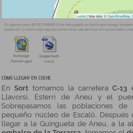
Leaflet
| Map data: ©
OpenStreetMap
,
En algunos casos RUTES PIRINEUS ha manipulado los tracks para corregir problemas
grabación. En estos casos algunos tramos de la ruta del track son aproximados y ha
Exchange
Google Earth
Format (.gpx)
(.kmz)
CÓMO LLEGAR EN COCHE
En
Sort
tomamos la carretera
C-13
e
Llavorsí, Esterri de Aneu y el pue
Sobrepasamos las poblaciones de R
pequeño núcleo de Escaló. Después 
llegar a la Guingueta de Aneu, a la a
embalse de la Torrassa
, tomamos el
d