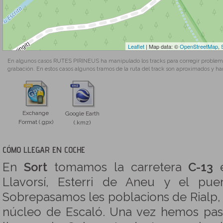
Leaflet
| Map data: ©
OpenStreetMap
,
En algunos casos RUTES PIRINEUS ha manipulado los tracks para corregir problemas
grabación. En estos casos algunos tramos de la ruta del track son aproximados y ha
Exchange
Google Earth
Format (.gpx)
(.kmz)
CÓMO LLEGAR EN COCHE
En
Sort
tomamos la carretera
C-13
e
Llavorsí, Esterri de Aneu y el pue
Sobrepasamos les poblacions de Rialp, 
núcleo de Escaló. Una vez hemos pas